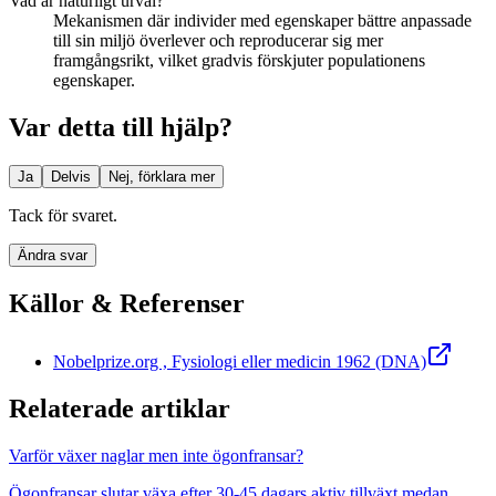
Vad är naturligt urval?
Mekanismen där individer med egenskaper bättre anpassade
till sin miljö överlever och reproducerar sig mer
framgångsrikt, vilket gradvis förskjuter populationens
egenskaper.
Var detta till hjälp?
Ja
Delvis
Nej, förklara mer
Tack för svaret.
Ändra svar
Källor & Referenser
Nobelprize.org , Fysiologi eller medicin 1962 (DNA)
Relaterade artiklar
Varför växer naglar men inte ögonfransar?
Ögonfransar slutar växa efter 30-45 dagars aktiv tillväxt medan