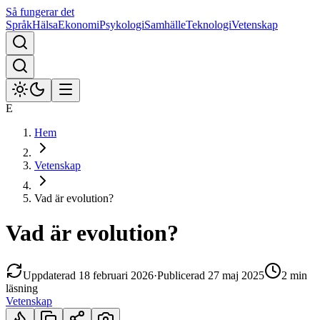
Så fungerar det
Språk
Hälsa
Ekonomi
Psykologi
Samhälle
Teknologi
Vetenskap
E
Hem
Vetenskap
Vad är evolution?
Vad är evolution?
Uppdaterad
18 februari 2026
·
Publicerad
27 maj 2025
2 min
läsning
Vetenskap