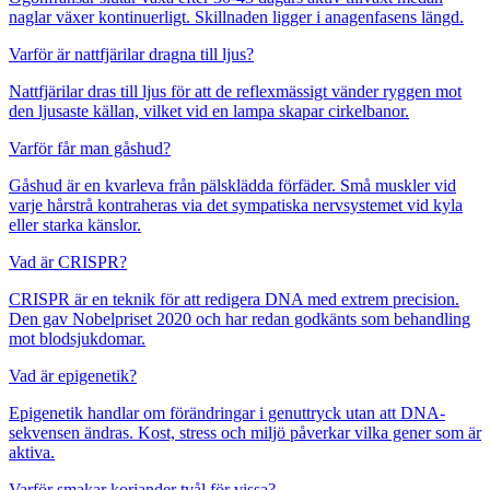
naglar växer kontinuerligt. Skillnaden ligger i anagenfasens längd.
Varför är nattfjärilar dragna till ljus?
Nattfjärilar dras till ljus för att de reflexmässigt vänder ryggen mot
den ljusaste källan, vilket vid en lampa skapar cirkelbanor.
Varför får man gåshud?
Gåshud är en kvarleva från pälsklädda förfäder. Små muskler vid
varje hårstrå kontraheras via det sympatiska nervsystemet vid kyla
eller starka känslor.
Vad är CRISPR?
CRISPR är en teknik för att redigera DNA med extrem precision.
Den gav Nobelpriset 2020 och har redan godkänts som behandling
mot blodsjukdomar.
Vad är epigenetik?
Epigenetik handlar om förändringar i genuttryck utan att DNA-
sekvensen ändras. Kost, stress och miljö påverkar vilka gener som är
aktiva.
Varför smakar koriander tvål för vissa?