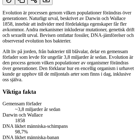
Evolution är processen genom vilken populationer förändras över
generationer. Naturligt urval, beskrivet av Darwin och Wallace
Kort svar
1858, innebär att individer med fördelaktiga egenskaper får fler
avkommor. Andra mekanismer inkluderar mutationer, genetisk drift
och sexuellt urval. Bevisen omfattar fossiler, DNA-jämförelser och
observerad evolution hos bakterier.
Allt liv på jorden, från bakterier till blåvalar, delar en gemensam
förfader som levde för ungefär 3,8 miljarder år sedan. Evolution är
den process genom vilken populationer av organismer förändras
över generationer. Den förklarar hur en encellig organism i urhavet
kunde ge upphov till de miljontals arter som finns i dag, inklusive
oss själva.
Viktiga fakta
Gemensam förfader
~3,8 miljarder år sedan
Darwin och Wallace
1858
DNA likhet människa-schimpans
98,7%
DNA likhet människa-banan