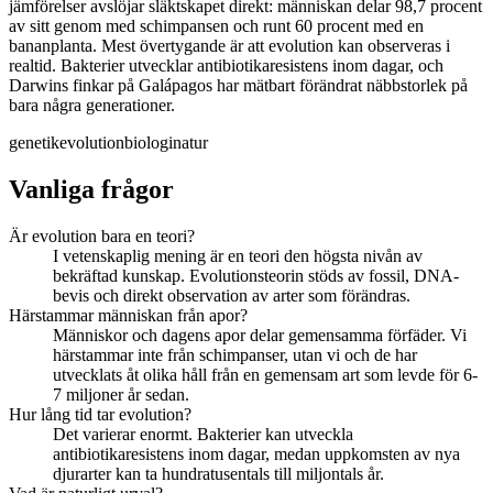
jämförelser avslöjar släktskapet direkt: människan delar 98,7 procent
av sitt genom med schimpansen och runt 60 procent med en
bananplanta. Mest övertygande är att evolution kan observeras i
realtid. Bakterier utvecklar antibiotikaresistens inom dagar, och
Darwins finkar på Galápagos har mätbart förändrat näbbstorlek på
bara några generationer.
genetik
evolution
biologi
natur
Vanliga frågor
Är evolution bara en teori?
I vetenskaplig mening är en teori den högsta nivån av
bekräftad kunskap. Evolutionsteorin stöds av fossil, DNA-
bevis och direkt observation av arter som förändras.
Härstammar människan från apor?
Människor och dagens apor delar gemensamma förfäder. Vi
härstammar inte från schimpanser, utan vi och de har
utvecklats åt olika håll från en gemensam art som levde för 6-
7 miljoner år sedan.
Hur lång tid tar evolution?
Det varierar enormt. Bakterier kan utveckla
antibiotikaresistens inom dagar, medan uppkomsten av nya
djurarter kan ta hundratusentals till miljontals år.