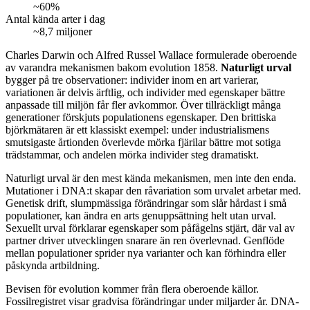
~60%
Antal kända arter i dag
~8,7 miljoner
Charles Darwin och Alfred Russel Wallace formulerade oberoende
av varandra mekanismen bakom evolution 1858.
Naturligt urval
bygger på tre observationer: individer inom en art varierar,
variationen är delvis ärftlig, och individer med egenskaper bättre
anpassade till miljön får fler avkommor. Över tillräckligt många
generationer förskjuts populationens egenskaper. Den brittiska
björkmätaren är ett klassiskt exempel: under industrialismens
smutsigaste årtionden överlevde mörka fjärilar bättre mot sotiga
trädstammar, och andelen mörka individer steg dramatiskt.
Naturligt urval är den mest kända mekanismen, men inte den enda.
Mutationer i DNA:t skapar den råvariation som urvalet arbetar med.
Genetisk drift, slumpmässiga förändringar som slår hårdast i små
populationer, kan ändra en arts genuppsättning helt utan urval.
Sexuellt urval förklarar egenskaper som påfågelns stjärt, där val av
partner driver utvecklingen snarare än ren överlevnad. Genflöde
mellan populationer sprider nya varianter och kan förhindra eller
påskynda artbildning.
Bevisen för evolution kommer från flera oberoende källor.
Fossilregistret visar gradvisa förändringar under miljarder år. DNA-