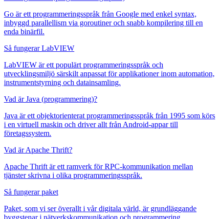
Go är ett programmeringsspråk från Google med enkel syntax,
inbyggd parallellism via goroutiner och snabb kompilering till en
enda binärfil.
Så fungerar LabVIEW
LabVIEW är ett populärt programmeringsspråk och
utvecklingsmiljö särskilt anpassat för applikationer inom automation,
instrumentstyrning och datainsamling.
Vad är Java (programmering)?
Java är ett objektorienterat programmeringsspråk från 1995 som körs
i en virtuell maskin och driver allt från Android-appar till
företagssystem.
Vad är Apache Thrift?
Apache Thrift är ett ramverk för RPC-kommunikation mellan
tjänster skrivna i olika programmeringsspråk.
Så fungerar paket
Paket, som vi ser överallt i vår digitala värld, är grundläggande
byggstenar i nätverkskommunikation och programmering.