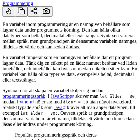
Programmering
En variabel inom programmering är en namngiven behållare som
lagrar data under programmets körning. Den kan hålla olika
Kort svar
datatyper som heltal, decimaltal eller textsträngar. Syntaxen varierar
mellan språk, men grundprincipen är densamma: variabeln namnges,
tilldelas ett värde och kan sedan ändras.
En variabel fungerar som en namngiven behållare där ett program
lagrar data. Tänk dig en etikett på en låda: namnet berättar vad lådan
innehåller, och innehållet kan bytas ut medan etiketten sitter kvar. En
variabel kan hålla olika typer av data, exempelvis heltal, decimaltal
eller textsträngar.
Syntaxen för att skapa en variabel skiljer sig mellan
programmeringsspråk
. I
JavaScript
skriver man
let ålder = 30;
medan
Python
nöjer sig med
utan något nyckelord.
ålder = 30
Statiskt typade språk som
Java
kräver att man anger datatypen, till
exempel
. Oavsett språk är grundprincipen
int ålder = 30;
densamma: variabeln får ett namn, tilldelas ett värde och kan sedan
läsas eller ändras under programmets körning.
Populära programmeringsspråk och deras