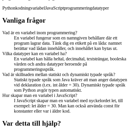
Python
kodning
variabel
JavaScript
programmering
datatyper
Vanliga frågor
Vad är en variabel inom programmering?
En variabel fungerar som en namngiven behållare där ett
program lagrar data. Tänk dig en etikett på en låda: namnet
berättar vad lådan innehåller, och innehållet kan bytas ut.
Vilka datatyper kan en variabel ha?
En variabel kan hålla heltal, decimaltal, textsträngar, booleska
värden och andra datatyper beroende på
programmeringsspråk.
Vad är skillnaden mellan statiskt och dynamiskt typade språk?
Statiskt typade språk som Java kräver att man anger datatypen
vid deklaration (t.ex. int ålder = 30). Dynamiskt typade språk
som Python avgör typen automatiskt.
Hur skapar man en variabel i JavaScript?
I JavaScript skapar man en variabel med nyckelordet let, till
exempel: let ålder = 30. Man kan också använda const för
konstanter eller var i äldre kod.
Var detta till hjälp?