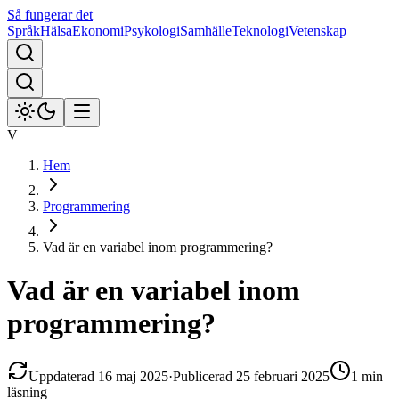
Så fungerar det
Språk
Hälsa
Ekonomi
Psykologi
Samhälle
Teknologi
Vetenskap
V
Hem
Programmering
Vad är en variabel inom programmering?
Vad är en variabel inom
programmering?
Uppdaterad
16 maj 2025
·
Publicerad
25 februari 2025
1 min
läsning