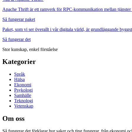
Apache Thrift är ett ramverk för RPC-kommunikation mellan tjänster 
Så fungerar paket
Paket, som vi ser överallt i vår digitala värld, är grundläggande by
Så fungerar det
Stor kunskap, enkel förståelse
Kategorier
Språk
Hälsa
Ekonomi
Psykologi
Samhälle
Teknologi
Vetenskap
Om oss
Så fungerar det
förklarar hur saker och ting fungerar, från ekonomi oc