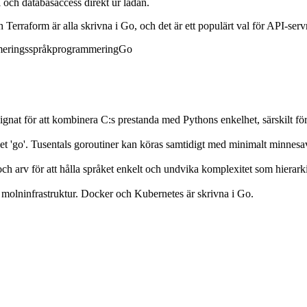
och databasaccess direkt ur lådan.
Terraform är alla skrivna i Go, och det är ett populärt val för API-se
eringsspråk
programmering
Go
nat för att kombinera C:s prestanda med Pythons enkelhet, särskilt fö
det 'go'. Tusentals goroutiner kan köras samtidigt med minimalt minnesa
och arv för att hålla språket enkelt och undvika komplexitet som hierarki
 molninfrastruktur. Docker och Kubernetes är skrivna i Go.