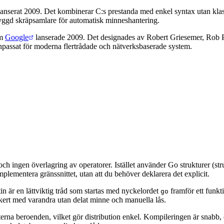
serat 2009. Det kombinerar C:s prestanda med enkel syntax utan klasser
nbyggd skräpsamlare för automatisk minneshantering.
m
Google
lanserade 2009. Det designades av Robert Griesemer, Rob 
npassat för moderna flertrådade och nätverksbaserade system.
ch ingen överlagring av operatorer. Istället använder Go strukturer (str
mplementera gränssnittet, utan att du behöver deklarera det explicit.
in är en lättviktig tråd som startas med nyckelordet
framför ett funkt
go
ert med varandra utan delat minne och manuella lås.
erna beroenden, vilket gör distribution enkel. Kompileringen är snabb, 