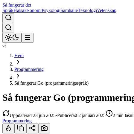
Så fungerar det
Språk
Hälsa
Ekonomi
Psykologi
Samhälle
Teknologi
Vetenskap
G
Hem
Programmering
Så fungerar Go (programmeringsspråk)
Så fungerar Go (programmerin
Uppdaterad
23 juli 2025
·
Publicerad
2 januari 2025
2 min
läsni
Programmering