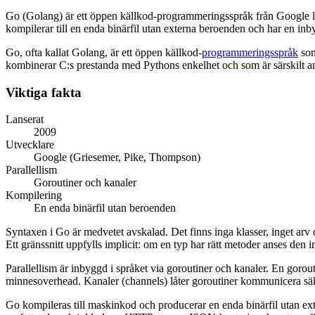
Go (Golang) är ett öppen källkod-programmeringsspråk från Google lan
kompilerar till en enda binärfil utan externa beroenden och har en i
Kort svar
Go, ofta kallat Golang, är ett öppen källkod-
programmeringsspråk
so
kombinerar C:s prestanda med Pythons enkelhet och som är särskilt a
Viktiga fakta
Lanserat
2009
Utvecklare
Google (Griesemer, Pike, Thompson)
Parallellism
Goroutiner och kanaler
Kompilering
En enda binärfil utan beroenden
Syntaxen i Go är medvetet avskalad. Det finns inga klasser, inget arv o
Ett gränssnitt uppfylls implicit: om en typ har rätt metoder anses den i
Parallellism är inbyggd i språket via goroutiner och kanaler. En gorout
minnesoverhead. Kanaler (channels) låter goroutiner kommunicera säk
Go kompileras till maskinkod och producerar en enda binärfil utan ext