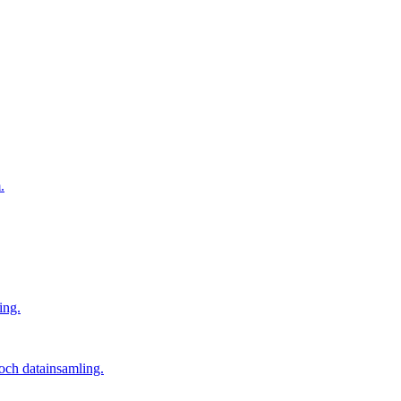
.
ing.
och datainsamling.