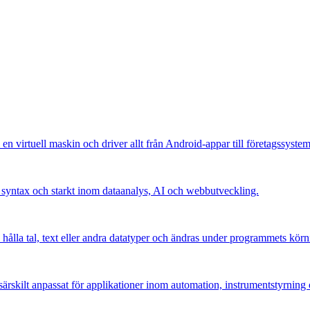
en virtuell maskin och driver allt från Android-appar till företagssystem
r syntax och starkt inom dataanalys, AI och webbutveckling.
hålla tal, text eller andra datatyper och ändras under programmets körn
rskilt anpassat för applikationer inom automation, instrumentstyrning 