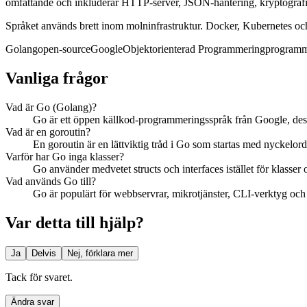
omfattande och inkluderar HTTP-server, JSON-hantering, kryptografi 
Språket används brett inom molninfrastruktur. Docker, Kubernetes och 
Golang
open-source
Google
Objektorienterad Programmering
programm
Vanliga frågor
Vad är Go (Golang)?
Go är ett öppen källkod-programmeringsspråk från Google, desig
Vad är en goroutin?
En goroutin är en lättviktig tråd i Go som startas med nyckelor
Varför har Go inga klasser?
Go använder medvetet structs och interfaces istället för klasser 
Vad används Go till?
Go är populärt för webbservrar, mikrotjänster, CLI-verktyg och
Var detta till hjälp?
Ja
Delvis
Nej, förklara mer
Tack för svaret.
Ändra svar