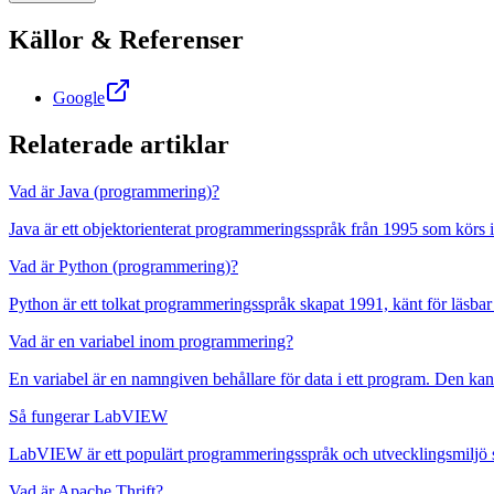
Källor & Referenser
Google
Relaterade artiklar
Vad är Java (programmering)?
Java är ett objektorienterat programmeringsspråk från 1995 som körs i 
Vad är Python (programmering)?
Python är ett tolkat programmeringsspråk skapat 1991, känt för läsba
Vad är en variabel inom programmering?
En variabel är en namngiven behållare för data i ett program. Den kan 
Så fungerar LabVIEW
LabVIEW är ett populärt programmeringsspråk och utvecklingsmiljö sä
Vad är Apache Thrift?