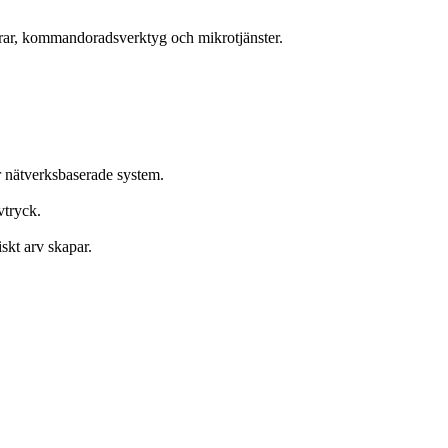
rvrar, kommandoradsverktyg och mikrotjänster.
r nätverksbaserade system.
vtryck.
skt arv skapar.