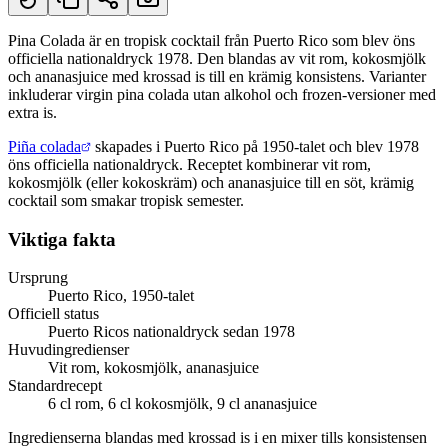
Pina Colada är en tropisk cocktail från Puerto Rico som blev öns
officiella nationaldryck 1978. Den blandas av vit rom, kokosmjölk
Kort svar
och ananasjuice med krossad is till en krämig konsistens. Varianter
inkluderar virgin pina colada utan alkohol och frozen-versioner med
extra is.
Piña colada
skapades i Puerto Rico på 1950-talet och blev 1978
öns officiella nationaldryck. Receptet kombinerar vit rom,
kokosmjölk (eller kokoskräm) och ananasjuice till en söt, krämig
cocktail som smakar tropisk semester.
Viktiga fakta
Ursprung
Puerto Rico, 1950-talet
Officiell status
Puerto Ricos nationaldryck sedan 1978
Huvudingredienser
Vit rom, kokosmjölk, ananasjuice
Standardrecept
6 cl rom, 6 cl kokosmjölk, 9 cl ananasjuice
Ingredienserna blandas med krossad is i en mixer tills konsistensen