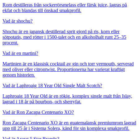
Rom destilleras från sockerrörsmelass eller färsk juice, lagras på
ekfat och blandas till önskad smakprofil.
Vad är shochu?
Shochu är en japansk destillerad sprit gjord på ris, korn eller
sötpotatis, med rötter i 1500-talet och en alkoholhalt runt 25–35
procent.
Vad är en martini?
Martinien är en klassisk cocktail av gin och torr vermouth, serverad
med oliver eller citrontwist. Proportionerna har varierat kraftigt
genom historien.
Vad är Laphroaig 18 Year Old Single Malt Scotch?
Laphroaig 18 Year Old är en rökig, komplex single malt från Islay,
lagrad i 18 år på bourbon- och sherryfat.
Vad är Ron Zacapa Centenario XO?
Ron Zacapa Centenario XO är en guatemalansk premiumrom lagrad
upp till 25 år i Sistema Solera, känd för sin komplexa smakprofil.
Vad är Ararat 5 Star Brandy?