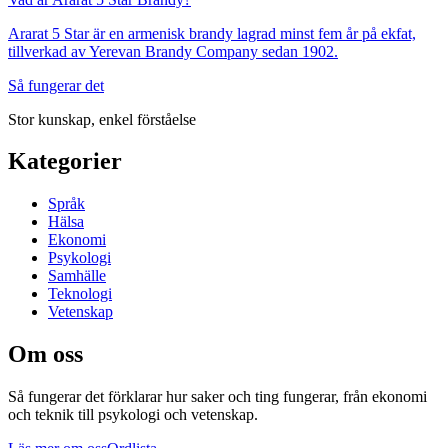
Ararat 5 Star är en armenisk brandy lagrad minst fem år på ekfat,
tillverkad av Yerevan Brandy Company sedan 1902.
Så fungerar det
Stor kunskap, enkel förståelse
Kategorier
Språk
Hälsa
Ekonomi
Psykologi
Samhälle
Teknologi
Vetenskap
Om oss
Så fungerar det
förklarar hur saker och ting fungerar, från ekonomi
och teknik till psykologi och vetenskap.