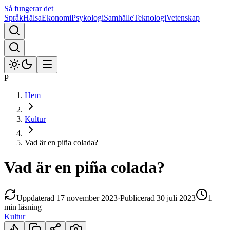
Så fungerar det
Språk
Hälsa
Ekonomi
Psykologi
Samhälle
Teknologi
Vetenskap
P
Hem
Kultur
Vad är en piña colada?
Vad är en piña colada?
Uppdaterad
17 november 2023
·
Publicerad
30 juli 2023
1
min
läsning
Kultur