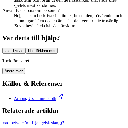
diskuterar och röstar ut den de misstänker, 'that's sus' blev
spelets mest kända fras.
Används sus bara om personer?
Nej, sus kan beskriva situationer, beteenden, påståenden och
stämningar. 'Den dealen är sus' = den verkar inte trovärdig.
'Sus vibes' = hela känslan är skum.
Var detta till hjälp?
Ja
Delvis
Nej, förklara mer
Tack för svaret.
Ändra svar
Källor & Referenser
Among Us – Innersloth
Relaterade artiklar
Vad betyder 'mid' (engelsk slang)?