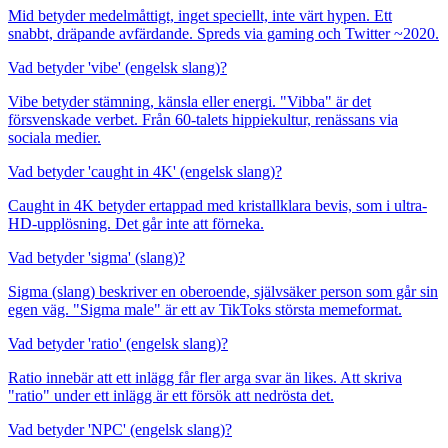
Mid betyder medelmåttigt, inget speciellt, inte värt hypen. Ett
snabbt, dräpande avfärdande. Spreds via gaming och Twitter ~2020.
Vad betyder 'vibe' (engelsk slang)?
Vibe betyder stämning, känsla eller energi. "Vibba" är det
försvenskade verbet. Från 60-talets hippiekultur, renässans via
sociala medier.
Vad betyder 'caught in 4K' (engelsk slang)?
Caught in 4K betyder ertappad med kristallklara bevis, som i ultra-
HD-upplösning. Det går inte att förneka.
Vad betyder 'sigma' (slang)?
Sigma (slang) beskriver en oberoende, självsäker person som går sin
egen väg. "Sigma male" är ett av TikToks största memeformat.
Vad betyder 'ratio' (engelsk slang)?
Ratio innebär att ett inlägg får fler arga svar än likes. Att skriva
"ratio" under ett inlägg är ett försök att nedrösta det.
Vad betyder 'NPC' (engelsk slang)?