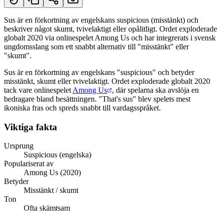
Sus är en förkortning av engelskans suspicious (misstänkt) och
beskriver något skumt, tvivelaktigt eller opålitligt. Ordet exploderade
Kort svar
globalt 2020 via onlinespelet Among Us och har integrerats i svensk
ungdomsslang som ett snabbt alternativ till "misstänkt" eller
"skumt".
Sus är en förkortning av engelskans "suspicious" och betyder
misstänkt, skumt eller tvivelaktigt. Ordet exploderade globalt 2020
tack vare onlinespelet
Among Us
, där spelarna ska avslöja en
bedragare bland besättningen. "That's sus" blev spelets mest
ikoniska fras och spreds snabbt till vardagsspråket.
Viktiga fakta
Ursprung
Suspicious (engelska)
Populariserat av
Among Us (2020)
Betyder
Misstänkt / skumt
Ton
Ofta skämtsam