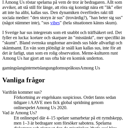
I Among Us röstar spelarna på vem de tror är bedragaren. Allt som
avviker, att stå still för länge, att röra sig konstigt nära ett "lik" eller
att inte ha alibi, kallas sus. Den dynamiken överfördes rakt till
sociala medier: "den storyn är sus" (trovärdig?), "han beter sig sus"
(något stämmer inte), "sus
vibes
" (hela situationen känns skum).
I Sverige har sus integrerats som ett snabbt och träffsäkert ord. Det
fyller en lucka: kortare och skarpare än "misstänkt", mer specifikt än
"skumt". Bland svenska ungdomar används sus både allvarligt och
skämtsamt. En vän som plötsligt är snäll kan kallas sus, inte för att
det är farligt, utan som en rolig observation. Meme-kulturen runt
Among Us har gjort att sus ofta bär en komisk underton.
gamingslang
internetslang
ungdomsspråk
sus
Among Us
Vanliga frågor
Varifrån kommer sus?
Förkortning av engelskans suspicious. Ordet fanns sedan
tidigare i AAVE men fick global spridning genom
onlinespelet Among Us 2020.
Vad är Among Us?
Ett onlinespel där 4–15 spelare samarbetar på ett rymdskepp,
men 1–3 är bedragare som försöker sabotera. Spelarna