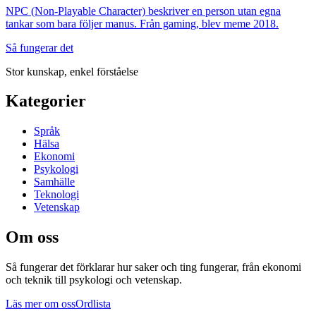
NPC (Non-Playable Character) beskriver en person utan egna
tankar som bara följer manus. Från gaming, blev meme 2018.
Så fungerar det
Stor kunskap, enkel förståelse
Kategorier
Språk
Hälsa
Ekonomi
Psykologi
Samhälle
Teknologi
Vetenskap
Om oss
Så fungerar det
förklarar hur saker och ting fungerar, från ekonomi
och teknik till psykologi och vetenskap.
Läs mer om oss
Ordlista