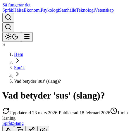
Så fungerar det
Språk
Hälsa
Ekonomi
Psykologi
Samhälle
Teknologi
Vetenskap
S
Hem
Språk
Vad betyder 'sus' (slang)?
Vad betyder 'sus' (slang)?
Uppdaterad
23 mars 2026
·
Publicerad
18 februari 2026
1 min
läsning
Språk
Slang