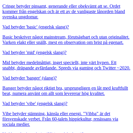
Cringe betyder pinsamt, generande eller obekvämt att se. Ordet
kommer från engelskan och är ett av de vanligaste lånorden bland
svenska ungdomar.
Vad betyder 'basic' (engelsk slang)?
Basic beskriver något mainstream, förutsägbart och utan originalitet.
Varken elakt eller snällt, mest en observation om brist på egenart.
Vad betyder 'mid' (engelsk slang)?
Mid betyder medelmåttigt, inget speciellt, inte värt hypen. Ett
snabbt, dräpande avfärdande. Spreds via gaming och Twitter ~2020.
Vad betyder 'banger' (slang)?
Banger betyder något riktigt bra, ursprungligen en låt med kraftfullt
beat, numera använt om allt som levererar hög kvalitet.
Vad betyder 'vibe' (engelsk slang)?
Vibe betyder stämning, känsla eller energi. "Vibba" är det
försvenskade verbet. Från 60-talets hippiekultur, renässans via
sociala medier.