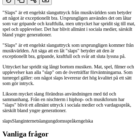
"Slaps" är ett engelskt slanguttryck från musikvärlden som betyder
att något är exceptionellt bra. Ursprungligen användes det om låtar
Kort svar
som var gripande och kraftfulla, men uttrycket har spridit sig till mat,
spel och upplevelser. Det har blivit allmänt i sociala medier, särskilt
bland yngre generationer.
"Slaps" är ett engelskt slanguttryck som ursprungligen kommer från
musikvärlden. Att säga att en låt "slaps" betyder att den är
exceptionellt bra, gripande, kraftfull och svår att sluta lyssna på.
Uttrycket har spridit sig långt bortom musiken. Mat, spel, filmer och
upplevelser kan alla "slap" om de överträffar förväntningarna. Som
tumregel gäller: om något slaps levererar det hög kvalitet på ett sätt
som gör intryck.
Liksom mycket slang förändras användningen med tid och
sammanhang. Från en nischterm i hiphop- och musikforum har
"slaps" blivit ett allmänt uttryck i sociala medier och vardagsspråk,
särskilt bland yngre generationer.
slaps
Slang
internetslang
ungdomsspråk
engelska
Vanliga frågor