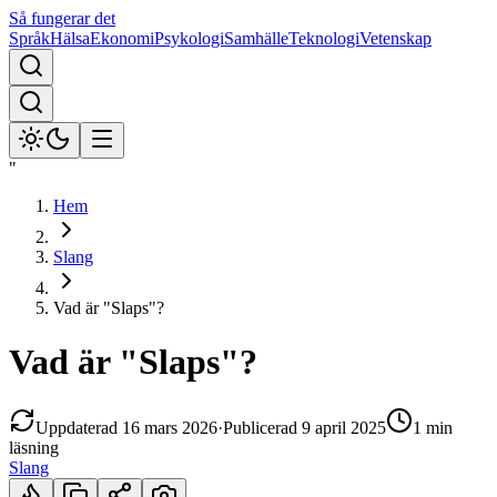
Så fungerar det
Språk
Hälsa
Ekonomi
Psykologi
Samhälle
Teknologi
Vetenskap
"
Hem
Slang
Vad är "Slaps"?
Vad är "Slaps"?
Uppdaterad
16 mars 2026
·
Publicerad
9 april 2025
1 min
läsning
Slang