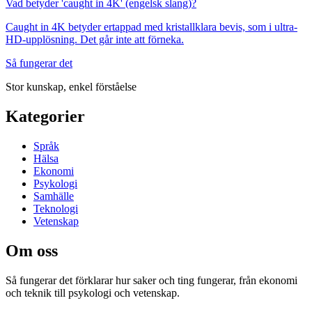
Vad betyder 'caught in 4K' (engelsk slang)?
Caught in 4K betyder ertappad med kristallklara bevis, som i ultra-
HD-upplösning. Det går inte att förneka.
Så fungerar det
Stor kunskap, enkel förståelse
Kategorier
Språk
Hälsa
Ekonomi
Psykologi
Samhälle
Teknologi
Vetenskap
Om oss
Så fungerar det
förklarar hur saker och ting fungerar, från ekonomi
och teknik till psykologi och vetenskap.