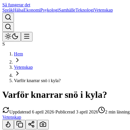
Så fungerar det
Språk
Hälsa
Ekonomi
Psykologi
Samhälle
Teknologi
Vetenskap
S
Hem
Vetenskap
Varför knarrar snö i kyla?
Varför knarrar snö i kyla?
Uppdaterad
6 april 2026
·
Publicerad
3 april 2026
2 min
läsning
Vetenskap