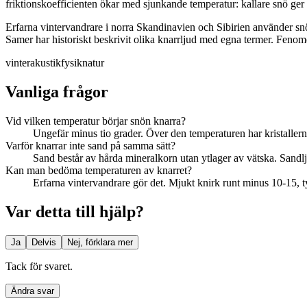
friktionskoefficienten ökar med sjunkande temperatur: kallare snö ger h
Erfarna vintervandrare i norra Skandinavien och Sibirien använder snö
Samer har historiskt beskrivit olika knarrljud med egna termer. Fenome
vinter
akustik
fysik
natur
Vanliga frågor
Vid vilken temperatur börjar snön knarra?
Ungefär minus tio grader. Över den temperaturen har kristallern
Varför knarrar inte sand på samma sätt?
Sand består av hårda mineralkorn utan ytlager av vätska. Sandl
Kan man bedöma temperaturen av knarret?
Erfarna vintervandrare gör det. Mjukt knirk runt minus 10-15, ty
Var detta till hjälp?
Ja
Delvis
Nej, förklara mer
Tack för svaret.
Ändra svar