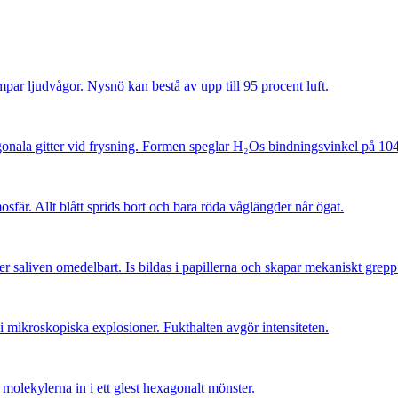
ämpar ljudvågor. Nysnö kan bestå av upp till 95 procent luft.
gonala gitter vid frysning. Formen speglar H₂Os bindningsvinkel på 104
sfär. Allt blått sprids bort och bara röda våglängder når ögat.
er saliven omedelbart. Is bildas i papillerna och skapar mekaniskt grepp
 i mikroskopiska explosioner. Fukthalten avgör intensiteten.
 molekylerna in i ett glest hexagonalt mönster.