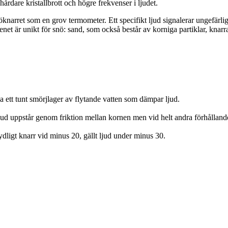
årdare kristallbrott och högre frekvenser i ljudet.
knarret som en grov termometer. Ett specifikt ljud signalerar ungefärl
net är unikt för snö: sand, som också består av korniga partiklar, knar
a ett tunt smörjlager av flytande vatten som dämpar ljud.
jud uppstår genom friktion mellan kornen men vid helt andra förhålland
dligt knarr vid minus 20, gällt ljud under minus 30.