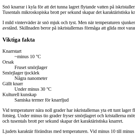
Snö knarrar i kyla för att det tunna lagret flytande vatten på iskristall
Tusentals mikroskopiska brott per sekund skapar det karaktäristiska knar
Kort svar
I mild vinterväder är snö mjuk och tyst. Men när temperaturen sjunker u
avstånd. Skillnaden beror på iskristallernas förmåga att glida mot vara
Viktiga fakta
Knarrstart
~minus 10 °C
Orsak
Fruset smörjlager
Smörjlager tjocklek
Några nanometer
Gällt knarr
Under minus 30 °C
Kulturell kunskap
Samiska termer för knarrljud
Vid temperaturer nära noll grader har iskristallernas yta ett tunt lage
fotsteg. Under minus tio grader fryser smörjlagret och kristallerna möts 
och tusentals brott per sekund skapar det karaktäristiska knarret.
Ljudets karaktär förändras med temperaturen. Vid minus 10 till minus 15