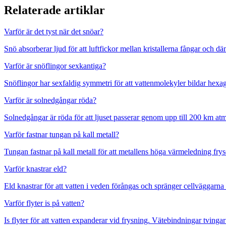
Relaterade artiklar
Varför är det tyst när det snöar?
Snö absorberar ljud för att luftfickor mellan kristallerna fångar och d
Varför är snöflingor sexkantiga?
Snöflingor har sexfaldig symmetri för att vattenmolekyler bildar hexa
Varför är solnedgångar röda?
Solnedgångar är röda för att ljuset passerar genom upp till 200 km atmo
Varför fastnar tungan på kall metall?
Tungan fastnar på kall metall för att metallens höga värmeledning frys
Varför knastrar eld?
Eld knastrar för att vatten i veden förångas och spränger cellväggarna
Varför flyter is på vatten?
Is flyter för att vatten expanderar vid frysning. Vätebindningar tvingar