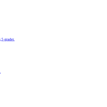
,5 grader.
.