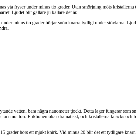
ernas yta fryser under minus tio grader. Utan smörjning möts kristallerna 
ret. Ljudet blir gällare ju kallare det är.
nder minus tio grader börjar snön knarra tydligt under stövlarna. Ljudet 
ndra.
r flytande vatten, bara några nanometer tjockt. Detta lager fungerar som s
torr mot torr. Friktionen ökar dramatiskt, och kristallerna knäcks och bry
 grader hörs ett mjukt knirk. Vid minus 20 blir det ett tydligare knarr.