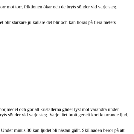
torr mot torr, friktionen ökar och de bryts sönder vid varje steg.
blir starkare ju kallare det blir och kan höras på flera meters
mörjmedel och gör att kristallerna glider tyst mot varandra under
ts sönder vid varje steg. Varje litet brott ger ett kort knarrande ljud,
 Under minus 30 kan ljudet bli nästan gällt. Skillnaden beror på att