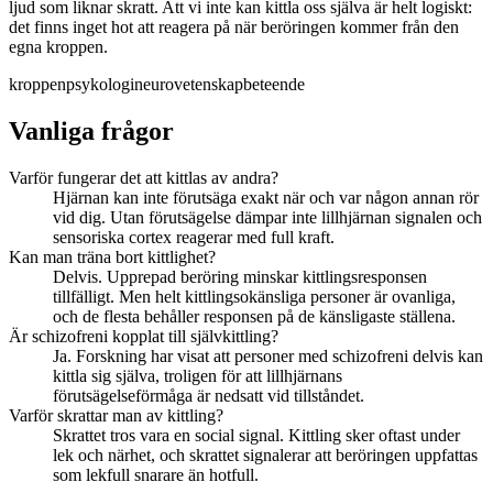
ljud som liknar skratt. Att vi inte kan kittla oss själva är helt logiskt:
det finns inget hot att reagera på när beröringen kommer från den
egna kroppen.
kroppen
psykologi
neurovetenskap
beteende
Vanliga frågor
Varför fungerar det att kittlas av andra?
Hjärnan kan inte förutsäga exakt när och var någon annan rör
vid dig. Utan förutsägelse dämpar inte lillhjärnan signalen och
sensoriska cortex reagerar med full kraft.
Kan man träna bort kittlighet?
Delvis. Upprepad beröring minskar kittlingsresponsen
tillfälligt. Men helt kittlingsokänsliga personer är ovanliga,
och de flesta behåller responsen på de känsligaste ställena.
Är schizofreni kopplat till självkittling?
Ja. Forskning har visat att personer med schizofreni delvis kan
kittla sig själva, troligen för att lillhjärnans
förutsägelseförmåga är nedsatt vid tillståndet.
Varför skrattar man av kittling?
Skrattet tros vara en social signal. Kittling sker oftast under
lek och närhet, och skrattet signalerar att beröringen uppfattas
som lekfull snarare än hotfull.