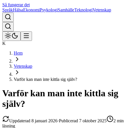
Så fungerar det
Språk
Hälsa
Ekonomi
Psykologi
Samhälle
Teknologi
Vetenskap
K
Hem
Vetenskap
Varför kan man inte kittla sig själv?
Varför kan man inte kittla sig
själv?
Uppdaterad
8 januari 2026
·
Publicerad
7 oktober 2025
2 min
läsning