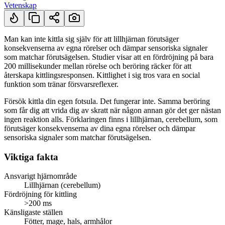
Vetenskap
Man kan inte kittla sig själv för att lillhjärnan förutsäger
konsekvenserna av egna rörelser och dämpar sensoriska signaler
Kort svar
som matchar förutsägelsen. Studier visar att en fördröjning på bara
200 millisekunder mellan rörelse och beröring räcker för att
återskapa kittlingsresponsen. Kittlighet i sig tros vara en social
funktion som tränar försvarsreflexer.
Försök kittla din egen fotsula. Det fungerar inte. Samma beröring
som får dig att vrida dig av skratt när någon annan gör det ger nästan
ingen reaktion alls. Förklaringen finns i lillhjärnan, cerebellum, som
förutsäger konsekvenserna av dina egna rörelser och dämpar
sensoriska signaler som matchar förutsägelsen.
Viktiga fakta
Ansvarigt hjärnområde
Lillhjärnan (cerebellum)
Fördröjning för kittling
>200 ms
Känsligaste ställen
Fötter, mage, hals, armhålor