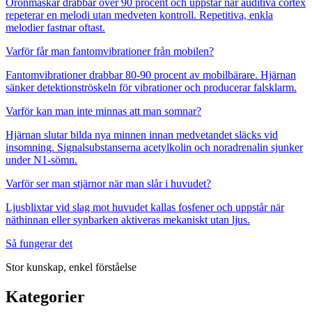
Öronmaskar drabbar över 90 procent och uppstår när auditiva cortex
repeterar en melodi utan medveten kontroll. Repetitiva, enkla
melodier fastnar oftast.
Varför får man fantomvibrationer från mobilen?
Fantomvibrationer drabbar 80-90 procent av mobilbärare. Hjärnan
sänker detektionströskeln för vibrationer och producerar falsklarm.
Varför kan man inte minnas att man somnar?
Hjärnan slutar bilda nya minnen innan medvetandet släcks vid
insomning. Signalsubstanserna acetylkolin och noradrenalin sjunker
under N1-sömn.
Varför ser man stjärnor när man slår i huvudet?
Ljusblixtar vid slag mot huvudet kallas fosfener och uppstår när
näthinnan eller synbarken aktiveras mekaniskt utan ljus.
Så fungerar det
Stor kunskap, enkel förståelse
Kategorier