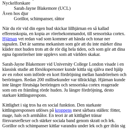
Nyckelforskare
Sarah-Jayne Blakemore (UCL)
Även hos djur
Gorillor, schimpanser, råttor
När du rör vid din egen hud skickar lillhjärnan en så kallad
efferenskopia, en kopia av rörelsekommandot, till sensoriska cortex.
Hjärnan
vet redan vad som kommer att hända och tonar ner
signalen. Det är samma mekanism som gör att du inte märker dina
kläder mot huden trots att de rör dig hela tiden, och som gör att dina
egna ögonrörelser inte upplevs som att världen skakar.
Sarah-Jayne Blakemore vid University College London visade i en
klassisk studie att försökspersoner kunde kittla sig själva med hjälp
av en robot som införde en kort fördröjning mellan handrörelsen och
beröringen. Redan 200 millisekunder var tillräckligt. Hjärnan kunde
inte längre förutsäga beröringen och sensoriska cortex reagerade
som om en främling rörde huden. Ju längre fördröjning, desto
starkare kittlingsrespons.
Kittlighet i sig tros ha en social funktion. Den starkaste
kittlingsresponsen utlöses på
kroppens
mest sårbara ställen: fötter,
mage, hals och armhålor. En teori är att kittlighet tränar
försvarsreflexer och stärker sociala band genom skratt och lek.
Gorillor och schimpanser kittlar varandra under lek och ger ifrån sig