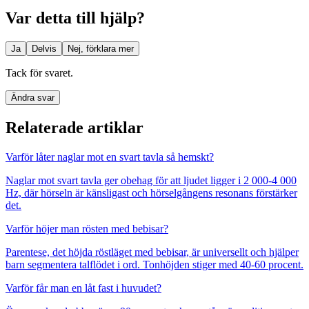
Var detta till hjälp?
Ja
Delvis
Nej, förklara mer
Tack för svaret.
Ändra svar
Relaterade artiklar
Varför låter naglar mot en svart tavla så hemskt?
Naglar mot svart tavla ger obehag för att ljudet ligger i 2 000-4 000
Hz, där hörseln är känsligast och hörselgångens resonans förstärker
det.
Varför höjer man rösten med bebisar?
Parentese, det höjda röstläget med bebisar, är universellt och hjälper
barn segmentera talflödet i ord. Tonhöjden stiger med 40-60 procent.
Varför får man en låt fast i huvudet?