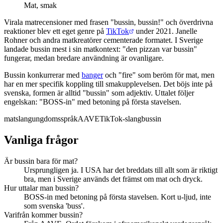
Mat, smak
Virala matrecensioner med frasen "bussin, bussin!" och överdrivna
reaktioner blev ett eget genre på
TikTok
under 2021. Janelle
Rohner och andra matkreatörer cementerade formatet. I Sverige
landade bussin mest i sin matkontext: "den pizzan var bussin"
fungerar, medan bredare användning är ovanligare.
Bussin konkurrerar med
banger
och "fire" som beröm för mat, men
har en mer specifik koppling till smakupplevelsen. Det böjs inte på
svenska, formen är alltid "bussin" som adjektiv. Uttalet följer
engelskan: "BOSS-in" med betoning på första stavelsen.
matslang
ungdomsspråk
AAVE
TikTok-slang
bussin
Vanliga frågor
Är bussin bara för mat?
Ursprungligen ja. I USA har det breddats till allt som är riktigt
bra, men i Sverige används det främst om mat och dryck.
Hur uttalar man bussin?
BOSS-in med betoning på första stavelsen. Kort u-ljud, inte
som svenska 'buss'.
Varifrån kommer bussin?