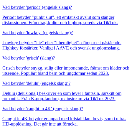
Vad betyder 'periodt' (engelsk slang)?
Periodt betyder "punkt slut", ett emfatiskt avslut som stänger
diskussionen. Från drag-kultur och hiphop, spreds via TikTok.
Vad betyder 'lowkey' (engelsk slang)?
Lowkey betyder "lite" eller "i hemlighet", dämpar ett påstående.
Highkey förstärker. Vanligt i AAVE och svensk ungdomsslang.
Vad betyder 'grisch' (slang)?
Grisch betyder snygg, stilig eller imponerande, främst om kläder och
utseende. Populärt bland barn och ungdomar sedan 2023.
Vad betyder 'delulu' (engelsk slang)?
Delulu (delusional) beskriver en som lever i fantasin, särskilt om
romantik. Från K-pop-fandom, mainstream via TikTok 2023.
Vad betyder 'caught in 4K' (engelsk slang)?
Caught in 4K betyder ertappad med kristallklara bevis, som i ultra-
HD-upplösning. Det går inte att förneka.