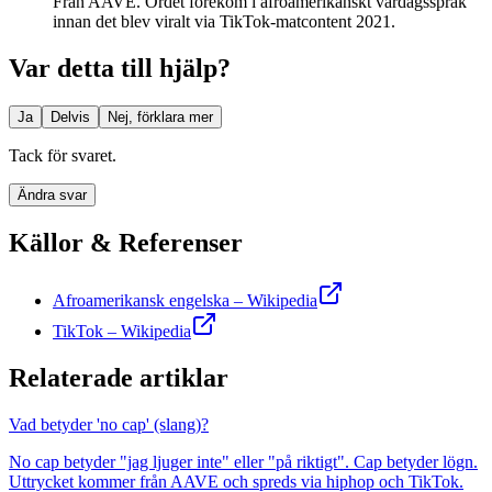
Från AAVE. Ordet förekom i afroamerikanskt vardagsspråk
innan det blev viralt via TikTok-matcontent 2021.
Var detta till hjälp?
Ja
Delvis
Nej, förklara mer
Tack för svaret.
Ändra svar
Källor & Referenser
Afroamerikansk engelska – Wikipedia
TikTok – Wikipedia
Relaterade artiklar
Vad betyder 'no cap' (slang)?
No cap betyder "jag ljuger inte" eller "på riktigt". Cap betyder lögn.
Uttrycket kommer från AAVE och spreds via hiphop och TikTok.