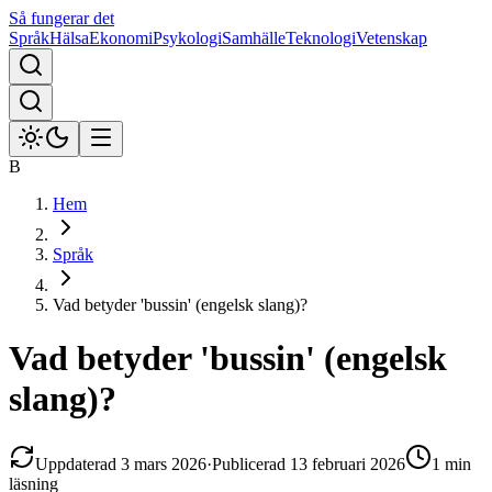
Så fungerar det
Språk
Hälsa
Ekonomi
Psykologi
Samhälle
Teknologi
Vetenskap
B
Hem
Språk
Vad betyder 'bussin' (engelsk slang)?
Vad betyder 'bussin' (engelsk
slang)?
Uppdaterad
3 mars 2026
·
Publicerad
13 februari 2026
1 min
läsning