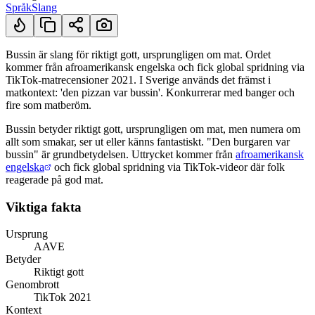
Språk
Slang
Bussin är slang för riktigt gott, ursprungligen om mat. Ordet
kommer från afroamerikansk engelska och fick global spridning via
Kort svar
TikTok-matrecensioner 2021. I Sverige används det främst i
matkontext: 'den pizzan var bussin'. Konkurrerar med banger och
fire som matberöm.
Bussin betyder riktigt gott, ursprungligen om mat, men numera om
allt som smakar, ser ut eller känns fantastiskt. "Den burgaren var
bussin" är grundbetydelsen. Uttrycket kommer från
afroamerikansk
engelska
och fick global spridning via TikTok-videor där folk
reagerade på god mat.
Viktiga fakta
Ursprung
AAVE
Betyder
Riktigt gott
Genombrott
TikTok 2021
Kontext