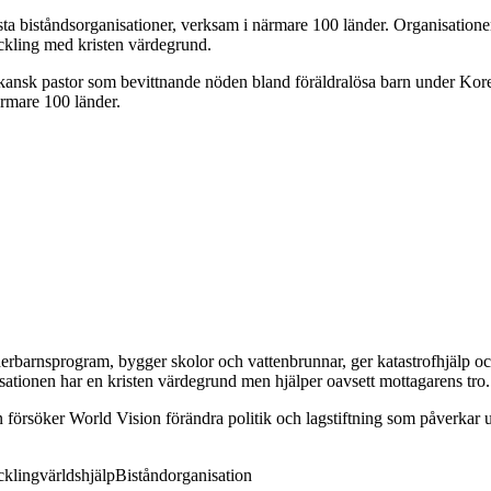
sta biståndsorganisationer, verksam i närmare 100 länder. Organisatio
eckling med kristen värdegrund.
nsk pastor som bevittnande nöden bland föräldralösa barn under Koreak
ärmare 100 länder.
derbarnsprogram, bygger skolor och vattenbrunnar, ger katastrofhjälp oc
isationen har en kristen värdegrund men hjälper oavsett mottagarens tro.
 försöker World Vision förändra politik och lagstiftning som påverkar 
ckling
världshjälp
Biståndorganisation