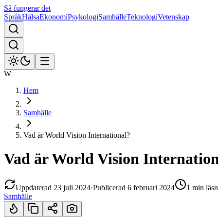
Så fungerar det
Språk
Hälsa
Ekonomi
Psykologi
Samhälle
Teknologi
Vetenskap
W
Hem
Samhälle
Vad är World Vision International?
Vad är World Vision Internatio
Uppdaterad
23 juli 2024
·
Publicerad
6 februari 2024
1 min
läsn
Samhälle