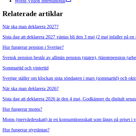
World Vision International
Relaterade artiklar
När ska man deklarera 2027?
Sista dag att deklarera 2027 väntas bli den 3 maj (2 maj infaller på en
Hur fungerar pension i Sverige?
Svensk pension består av allmän pension (staten), tjänstepension (arbe
Sommartid och vintertid
Sverige ställer om klockan sista söndagen i mars (sommartid) och okto
När ska man deklarera 2026?
Sista dag att deklarera 2026 är den 4 maj. Godkänner du digitalt sen
Hur fungerar moms?
Moms (mervärdesskatt) är en konsumtionsskatt som läggs på priset i var
Hur fungerar styrräntan?