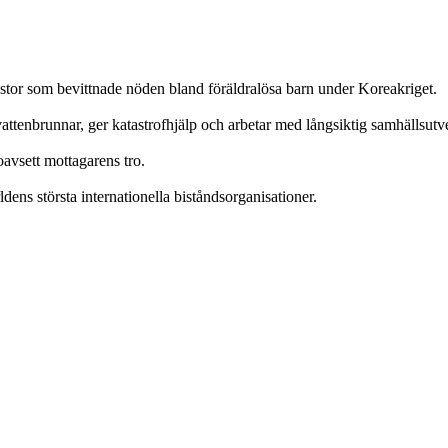
tor som bevittnade nöden bland föräldralösa barn under Koreakriget.
ttenbrunnar, ger katastrofhjälp och arbetar med långsiktig samhällsutv
oavsett mottagarens tro.
ens största internationella biståndsorganisationer.