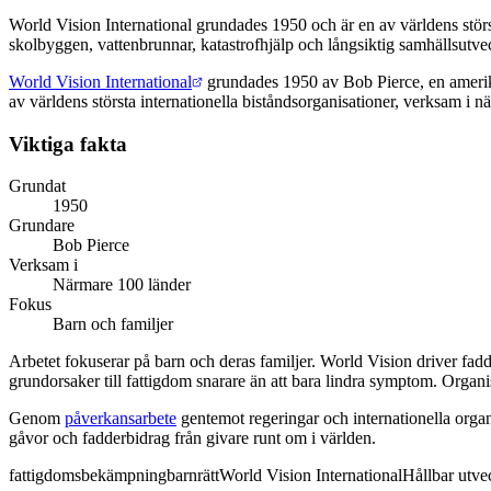
World Vision International grundades 1950 och är en av världens stör
skolbyggen, vattenbrunnar, katastrofhjälp och långsiktig samhällsutv
Kort svar
World Vision International
grundades 1950 av Bob Pierce, en amerika
av världens största internationella biståndsorganisationer, verksam i n
Viktiga fakta
Grundat
1950
Grundare
Bob Pierce
Verksam i
Närmare 100 länder
Fokus
Barn och familjer
Arbetet fokuserar på barn och deras familjer. World Vision driver fad
grundorsaker till fattigdom snarare än att bara lindra symptom. Organ
Genom
påverkansarbete
gentemot regeringar och internationella organ
gåvor och fadderbidrag från givare runt om i världen.
fattigdomsbekämpning
barnrätt
World Vision International
Hållbar utve