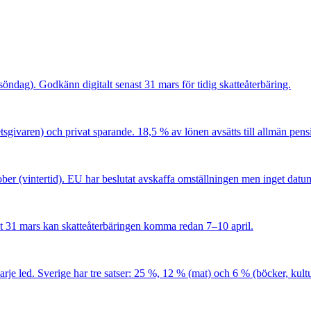
 söndag). Godkänn digitalt senast 31 mars för tidig skatteåterbäring.
tsgivaren) och privat sparande. 18,5 % av lönen avsätts till allmän pens
ber (vintertid). EU har beslutat avskaffa omställningen men inget datum 
ast 31 mars kan skatteåterbäringen komma redan 7–10 april.
je led. Sverige har tre satser: 25 %, 12 % (mat) och 6 % (böcker, kultu