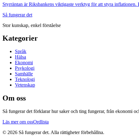
Styrräntan är Riksbankens viktigaste verktyg för att styra inflatione
Så fungerar det
Stor kunskap, enkel förståelse
Kategorier
Språk
Hälsa
Ekonomi
Psykologi
Samhälle
Teknologi
Vetenskap
Om oss
Så fungerar det
förklarar hur saker och ting fungerar, från ekonomi oc
Läs mer om oss
Ordlista
©
2026
Så fungerar det
. Alla rättigheter förbehållna.