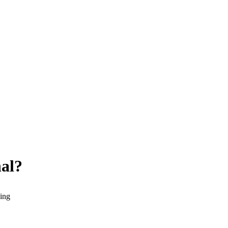
nal?
ing