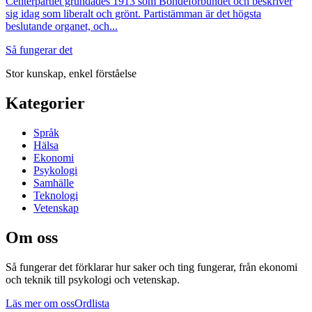
Centerpartiet grundades 1913 som Bondeförbundet och beskriver
sig idag som liberalt och grönt. Partistämman är det högsta
beslutande organet, och...
Så fungerar det
Stor kunskap, enkel förståelse
Kategorier
Språk
Hälsa
Ekonomi
Psykologi
Samhälle
Teknologi
Vetenskap
Om oss
Så fungerar det
förklarar hur saker och ting fungerar, från ekonomi
och teknik till psykologi och vetenskap.
Läs mer om oss
Ordlista