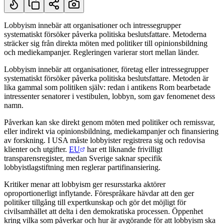
Lobbyism innebär att organisationer och intressegrupper
systematiskt försöker påverka politiska beslutsfattare. Metoderna
Kort svar
sträcker sig från direkta möten med politiker till opinionsbildning
och mediekampanjer. Regleringen varierar stort mellan länder.
Lobbyism innebär att organisationer, företag eller intressegrupper
systematiskt försöker påverka politiska beslutsfattare. Metoden är
lika gammal som politiken själv: redan i antikens Rom bearbetade
intressenter senatorer i vestibulen, lobbyn, som gav fenomenet dess
namn.
Påverkan kan ske direkt genom möten med politiker och remissvar,
eller indirekt via opinionsbildning, mediekampanjer och finansiering
av forskning. I USA måste lobbyister registrera sig och redovisa
klienter och utgifter.
EU
har ett liknande frivilligt
transparensregister, medan Sverige saknar specifik
lobbyistlagstiftning men reglerar partifinansiering.
Kritiker menar att lobbyism ger resursstarka aktörer
oproportionerligt inflytande. Förespråkare hävdar att den ger
politiker tillgång till expertkunskap och gör det möjligt för
civilsamhället att delta i den demokratiska processen. Öppenhet
kring vilka som påverkar och hur är avgörande för att lobbyism ska