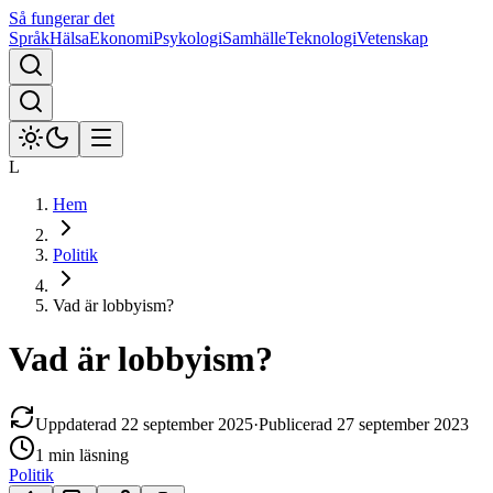
Så fungerar det
Språk
Hälsa
Ekonomi
Psykologi
Samhälle
Teknologi
Vetenskap
L
Hem
Politik
Vad är lobbyism?
Vad är lobbyism?
Uppdaterad
22 september 2025
·
Publicerad
27 september 2023
1 min
läsning
Politik