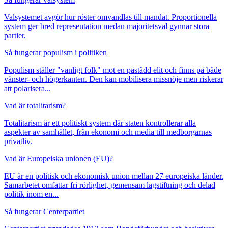
Valsystemet avgör hur röster omvandlas till mandat. Proportionella
system ger bred representation medan majoritetsval gynnar stora
partier.
Så fungerar populism i politiken
Populism ställer "vanligt folk" mot en påstådd elit och finns på både
vänster- och högerkanten. Den kan mobilisera missnöje men riskerar
att polarisera...
Vad är totalitarism?
Totalitarism är ett politiskt system där staten kontrollerar alla
aspekter av samhället, från ekonomi och media till medborgarnas
privatliv.
Vad är Europeiska unionen (EU)?
EU är en politisk och ekonomisk union mellan 27 europeiska länder.
Samarbetet omfattar fri rörlighet, gemensam lagstiftning och delad
politik inom en...
Så fungerar Centerpartiet