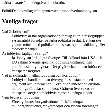
stärka snarare än undergräva demokratin.
Politik
Demokrati
lagstiftning
intressentgrupp
påverkan
lobbyism
Vanliga frågor
Vad är lobbyism?
Lobbyism är när organisationer, företag eller intressegrupper
systematiskt försöker påverka politiska beslut. Det kan ske
genom möten med politiker, remissvar, opinionsbildning eller
mediekampanjer.
Är lobbyism lagligt i Sverige?
Ja, lobbyism är lagligt i Sverige. Till skillnad från USA och
EU saknar Sverige specifik lobbyistlagstiftning, men
partifinansiering regleras. Det pågår debatt om att införa ett
transparensregister.
Vad är skillnaden mellan lobbyism och korruption?
Lobbyism handlar om att övertyga beslutsfattare med
argument och information. Korruption innebär att erbjuda
otillbörliga fördelar som mutor. Gränsen övervakas av
transparensregler och lobbyistregister i många länder.
Vem bedriver lobbyism?
Företag, branschorganisationer, fackföreningar,
miljöorganisationer, tankesmedjor och ideella föreningar