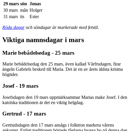
29 mars
sön
Jonas
30 mars
mån
Holger
31 mars
tis
Ester
Röda dagar
och söndagar är markerade med fetstil.
Viktiga namnsdagar i mars
Marie bebådelsedag - 25 mars
Marie bebådelsedag den 25 mars, även kallad Vårfrudagen, firar
ängeln Gabriels besked till Maria. Det är en av årets äldsta kristna
högtider.
Josef - 19 mars
Josefsdagen den 19 mars uppmärksammar Marias make Josef. I den
katolska traditionen är det en viktig helgdag.
Gertrud - 17 mars
Gertrudsdagen den 17 mars ansågs i folktron markera vårens
ankomst. Enligt traditionen började fåglarna bygga bo på denna dag.