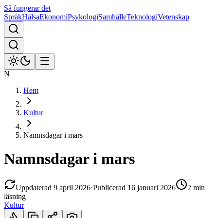
Så fungerar det
Språk
Hälsa
Ekonomi
Psykologi
Samhälle
Teknologi
Vetenskap
N
Hem
Kultur
Namnsdagar i mars
Namnsdagar i mars
Uppdaterad
9 april 2026
·
Publicerad
16 januari 2026
2 min
läsning
Kultur