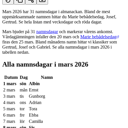
Mars 2026 har 31 namnsdagar i almanackan. Bland de mest
uppmärksammade namnen hittar du Marie bebådelsedag, Josef,
Kort svar
Gertrud. Se hela listan med veckodagar och röda dagar.
Mars bjuder på 31
namnsdagar
och markerar vårens ankomst.
Vårdagjämningen infaller den 20 mars och
Marie bebådelsedag
firas den 25 mars. Bland månadens namn hittar vi klassiker som
Gertrud, Josef och Gabriel. Se alla namnsdagar i mars 2026 i
tabellen nedan.
Alla namnsdagar i mars 2026
Datum
Dag
Namn
1 mars
sön
Albin
2 mars
mån
Ernst
3 mars
tis
Gunborg
4 mars
ons
Adrian
5 mars
tor
Tora
6 mars
fre
Ebba
7 mars
lör
Camilla
8 mars
sön
Siv