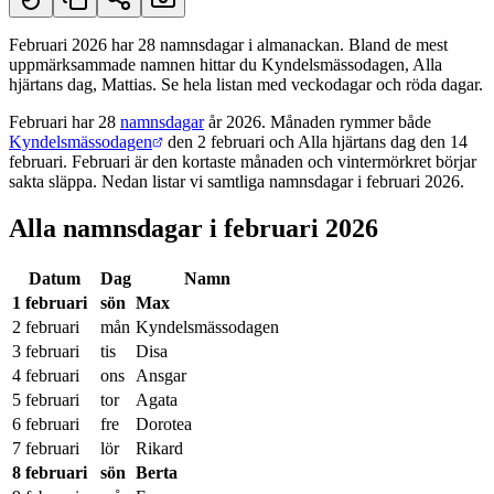
Februari 2026 har 28 namnsdagar i almanackan. Bland de mest
uppmärksammade namnen hittar du Kyndelsmässodagen, Alla
Kort svar
hjärtans dag, Mattias. Se hela listan med veckodagar och röda dagar.
Februari har 28
namnsdagar
år 2026. Månaden rymmer både
Kyndelsmässodagen
den 2 februari och Alla hjärtans dag den 14
februari. Februari är den kortaste månaden och vintermörkret börjar
sakta släppa. Nedan listar vi samtliga namnsdagar i februari 2026.
Alla namnsdagar i februari 2026
Datum
Dag
Namn
1 februari
sön
Max
2 februari
mån
Kyndelsmässodagen
3 februari
tis
Disa
4 februari
ons
Ansgar
5 februari
tor
Agata
6 februari
fre
Dorotea
7 februari
lör
Rikard
8 februari
sön
Berta