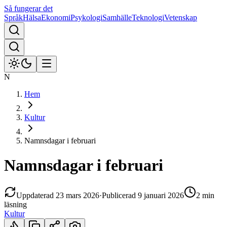
Så fungerar det
Språk
Hälsa
Ekonomi
Psykologi
Samhälle
Teknologi
Vetenskap
N
Hem
Kultur
Namnsdagar i februari
Namnsdagar i februari
Uppdaterad
23 mars 2026
·
Publicerad
9 januari 2026
2 min
läsning
Kultur