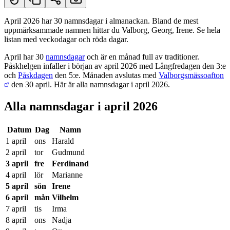
April 2026 har 30 namnsdagar i almanackan. Bland de mest
uppmärksammade namnen hittar du Valborg, Georg, Irene. Se hela
Kort svar
listan med veckodagar och röda dagar.
April har 30
namnsdagar
och är en månad full av traditioner.
Påskhelgen infaller i början av april 2026 med Långfredagen den 3:e
och
Påskdagen
den 5:e. Månaden avslutas med
Valborgsmässoafton
den 30 april. Här är alla namnsdagar i april 2026.
Alla namnsdagar i april 2026
Datum
Dag
Namn
1 april
ons
Harald
2 april
tor
Gudmund
3 april
fre
Ferdinand
4 april
lör
Marianne
5 april
sön
Irene
6 april
mån
Vilhelm
7 april
tis
Irma
8 april
ons
Nadja