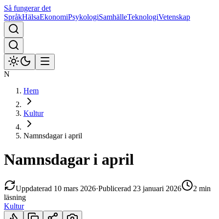
Så fungerar det
Språk
Hälsa
Ekonomi
Psykologi
Samhälle
Teknologi
Vetenskap
N
Hem
Kultur
Namnsdagar i april
Namnsdagar i april
Uppdaterad
10 mars 2026
·
Publicerad
23 januari 2026
2 min
läsning
Kultur