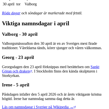
30 april
tor
Valborg
Röda dagar
och söndagar är markerade med fetstil.
Viktiga namnsdagar i april
Valborg - 30 april
Valborgsmässoafton den 30 april är en av Sveriges mest firade
traditioner. Våreldarna tänds, körer sjunger och våren välkomnas.
Georg - 23 april
Georgsdagen den 23 april förknippas med berättelsen om
Sankt
Göran och draken
. I Stockholm finns den kända skulpturen i
Storkyrkan.
Irene - 5 april
Påskdagen infaller den 5 april 2026 och är årets viktigaste kristna
högtid. Irene har namnsdag samma dag detta år.
Läs om namnsdagar i Sverige på Wikipedia →