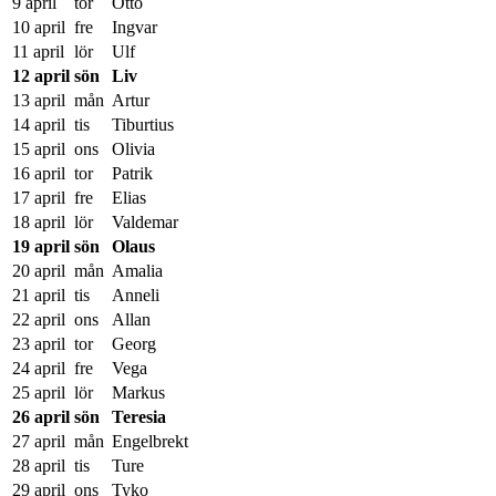
9 april
tor
Otto
10 april
fre
Ingvar
11 april
lör
Ulf
12 april
sön
Liv
13 april
mån
Artur
14 april
tis
Tiburtius
15 april
ons
Olivia
16 april
tor
Patrik
17 april
fre
Elias
18 april
lör
Valdemar
19 april
sön
Olaus
20 april
mån
Amalia
21 april
tis
Anneli
22 april
ons
Allan
23 april
tor
Georg
24 april
fre
Vega
25 april
lör
Markus
26 april
sön
Teresia
27 april
mån
Engelbrekt
28 april
tis
Ture
29 april
ons
Tyko