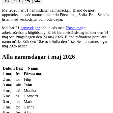
Maj 2026 har 31 namnsdagar i almanackan. Bland de mest
uppmärksammade namnen hittar du Första maj, Sofia, Erik. Se hela
Kort svar
listan med veckodagar och röda dagar.
Maj har 31
namnsdagar
och inleds med
Första maj
,
arbetarrörelsens högtidsdag. Kristi himmelsfärdsdag infaller den 14
maj och Pingstdagen den 24 maj 2026. Bland månadens populära
namn märks Erik den 18:e och Sofia den 15:e. Se alla namnsdagar i
maj 2026 nedan.
Alla namnsdagar i maj 2026
Datum
Dag
Namn
1 maj
fre
Första maj
2 maj
lör
Filip
3 maj
sön
John
4 maj
mån
Monika
5 maj
tis
Gotthard
6 maj
ons
Marit
7 maj
tor
Carina
8 maj
fre
Åke