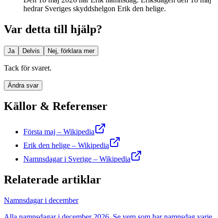
hedrar Sveriges skyddshelgon Erik den helige.
Var detta till hjälp?
Ja
Delvis
Nej, förklara mer
Tack för svaret.
Ändra svar
Källor & Referenser
Första maj – Wikipedia
Erik den helige – Wikipedia
Namnsdagar i Sverige – Wikipedia
Relaterade artiklar
Namnsdagar i december
Alla namnsdagar i december 2026. Se vem som har namnsdag varje