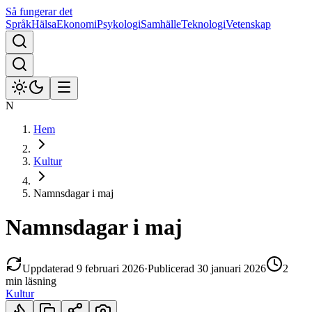
Så fungerar det
Språk
Hälsa
Ekonomi
Psykologi
Samhälle
Teknologi
Vetenskap
N
Hem
Kultur
Namnsdagar i maj
Namnsdagar i maj
Uppdaterad
9 februari 2026
·
Publicerad
30 januari 2026
2
min
läsning
Kultur