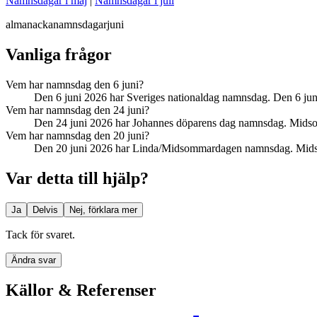
Namnsdagar i maj
|
Namnsdagar i juli
almanacka
namnsdagar
juni
Vanliga frågor
Vem har namnsdag den 6 juni?
Den 6 juni 2026 har Sveriges nationaldag namnsdag. Den 6 juni 
Vem har namnsdag den 24 juni?
Den 24 juni 2026 har Johannes döparens dag namnsdag. Midsom
Vem har namnsdag den 20 juni?
Den 20 juni 2026 har Linda/Midsommardagen namnsdag. Midso
Var detta till hjälp?
Ja
Delvis
Nej, förklara mer
Tack för svaret.
Ändra svar
Källor & Referenser