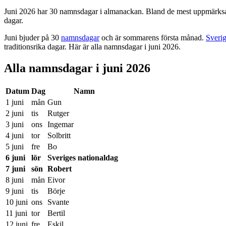
Juni 2026 har 30 namnsdagar i almanackan. Bland de mest uppmärks
dagar.
Kort svar
Juni bjuder på 30
namnsdagar
och är sommarens första månad.
Sverig
traditionsrika dagar. Här är alla namnsdagar i juni 2026.
Alla namnsdagar i juni 2026
Datum
Dag
Namn
1 juni
mån
Gun
2 juni
tis
Rutger
3 juni
ons
Ingemar
4 juni
tor
Solbritt
5 juni
fre
Bo
6 juni
lör
Sveriges nationaldag
7 juni
sön
Robert
8 juni
mån
Eivor
9 juni
tis
Börje
10 juni
ons
Svante
11 juni
tor
Bertil
12 juni
fre
Eskil