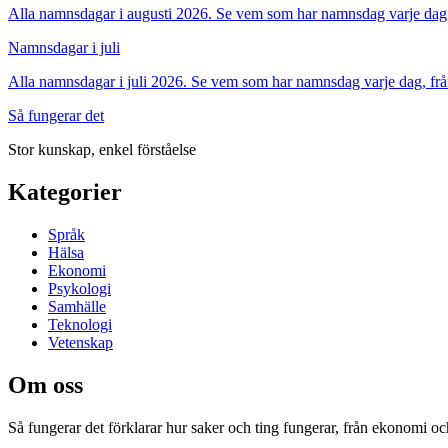
Alla namnsdagar i augusti 2026. Se vem som har namnsdag varje dag, f
Namnsdagar i juli
Alla namnsdagar i juli 2026. Se vem som har namnsdag varje dag, från
Så fungerar det
Stor kunskap, enkel förståelse
Kategorier
Språk
Hälsa
Ekonomi
Psykologi
Samhälle
Teknologi
Vetenskap
Om oss
Så fungerar det
förklarar hur saker och ting fungerar, från ekonomi oc