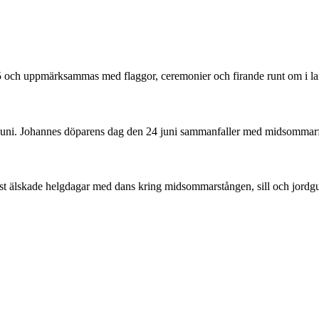
05 och uppmärksammas med flaggor, ceremonier och firande runt om i la
 juni. Johannes döparens dag den 24 juni sammanfaller med midsommarf
st älskade helgdagar med dans kring midsommarstången, sill och jordg