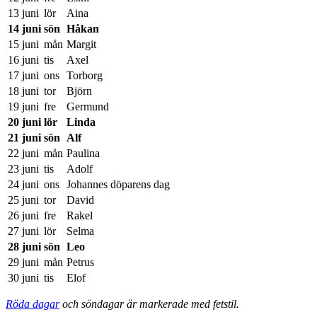
13 juni
lör
Aina
14 juni
sön
Håkan
15 juni
mån
Margit
16 juni
tis
Axel
17 juni
ons
Torborg
18 juni
tor
Björn
19 juni
fre
Germund
20 juni
lör
Linda
21 juni
sön
Alf
22 juni
mån
Paulina
23 juni
tis
Adolf
24 juni
ons
Johannes döparens dag
25 juni
tor
David
26 juni
fre
Rakel
27 juni
lör
Selma
28 juni
sön
Leo
29 juni
mån
Petrus
30 juni
tis
Elof
Röda dagar
och söndagar är markerade med fetstil.