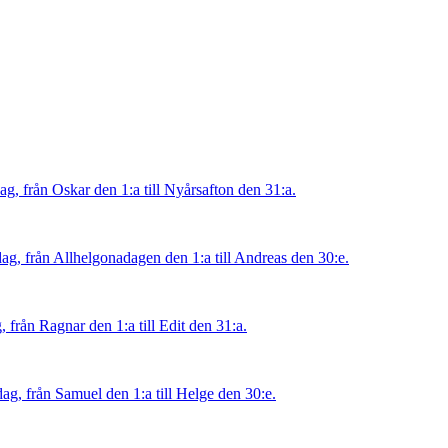
, från Oskar den 1:a till Nyårsafton den 31:a.
, från Allhelgonadagen den 1:a till Andreas den 30:e.
från Ragnar den 1:a till Edit den 31:a.
g, från Samuel den 1:a till Helge den 30:e.