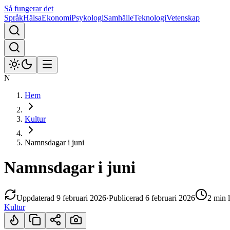
Så fungerar det
Språk
Hälsa
Ekonomi
Psykologi
Samhälle
Teknologi
Vetenskap
N
Hem
Kultur
Namnsdagar i juni
Namnsdagar i juni
Uppdaterad
9 februari 2026
·
Publicerad
6 februari 2026
2 min
l
Kultur