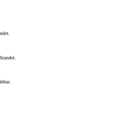
ndet.
irandet.
ubbar.