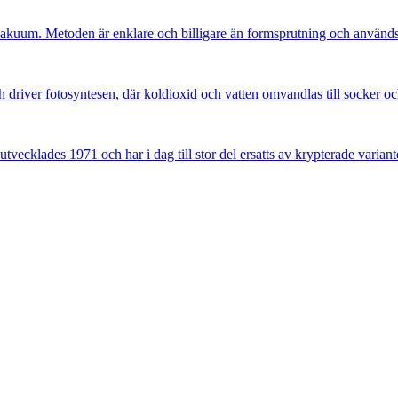
uum. Metoden är enklare och billigare än formsprutning och används f
h driver fotosyntesen, där koldioxid och vatten omvandlas till socker oc
tvecklades 1971 och har i dag till stor del ersatts av krypterade variante