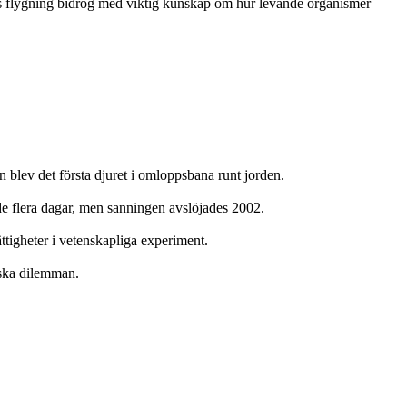
nes flygning bidrog med viktig kunskap om hur levande organismer
lev det första djuret i omloppsbana runt jorden.
e flera dagar, men sanningen avslöjades 2002.
tigheter i vetenskapliga experiment.
iska dilemman.