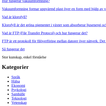
Hur fungerar vakuumformning?
Vakuumformning formar uppvärmd plast över en form med hjälp av vak
Vad är klorofyll?
Klorofyll är det gröna pigmentet i växter som absorberar ljusenergi oc
Vad är FTP (File Transfer Protocol) och hur fungerar det?
FTP är ett protokoll för filöverföring mellan datorer över nätverk. Det u
Så fungerar det
Stor kunskap, enkel förståelse
Kategorier
Språk
Hälsa
Ekonomi
Psykologi
Samhälle
Teknologi
Vetenskap