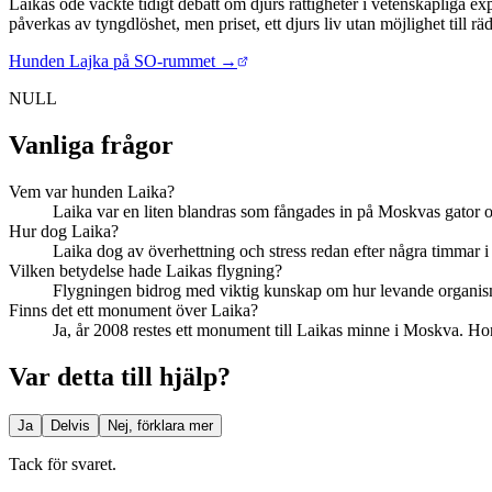
Laikas öde väckte tidigt debatt om djurs rättigheter i vetenskapliga
påverkas av tyngdlöshet, men priset, ett djurs liv utan möjlighet till rä
Hunden Lajka på SO-rummet →
NULL
Vanliga frågor
Vem var hunden Laika?
Laika var en liten blandras som fångades in på Moskvas gator 
Hur dog Laika?
Laika dog av överhettning och stress redan efter några timmar
Vilken betydelse hade Laikas flygning?
Flygningen bidrog med viktig kunskap om hur levande organismer
Finns det ett monument över Laika?
Ja, år 2008 restes ett monument till Laikas minne i Moskva. Ho
Var detta till hjälp?
Ja
Delvis
Nej, förklara mer
Tack för svaret.