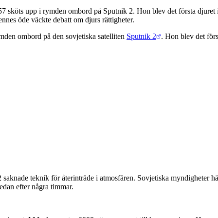
sköts upp i rymden ombord på Sputnik 2. Hon blev det första djuret i 
nes öde väckte debatt om djurs rättigheter.
den ombord på den sovjetiska satelliten
Sputnik 2
. Hon blev det för
2 saknade teknik för återinträde i atmosfären. Sovjetiska myndigheter 
redan efter några timmar.