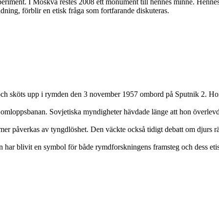
 experiment. I Moskva restes 2008 ett monument till hennes minne. Hen
ddning, förblir en etisk fråga som fortfarande diskuteras.
och sköts upp i rymden den 3 november 1957 ombord på Sputnik 2. Hon b
 i omloppsbanan. Sovjetiska myndigheter hävdade länge att hon överlevd
 påverkas av tyngdlöshet. Den väckte också tidigt debatt om djurs rät
n har blivit en symbol för både rymdforskningens framsteg och dess et