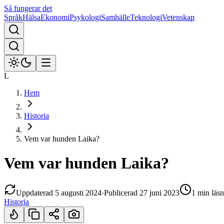
Så fungerar det
Språk
Hälsa
Ekonomi
Psykologi
Samhälle
Teknologi
Vetenskap
L
Hem
Historia
Vem var hunden Laika?
Vem var hunden Laika?
Uppdaterad
5 augusti 2024
·
Publicerad
27 juni 2023
1 min
läsn
Historia