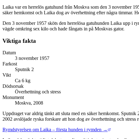
Laika var en herrelös gatuhund från Moskva som den 3 november 1957 
säker hemkomst och Laika dog av överhettning efter några timmar. Hen
Kort svar
Den 3 november 1957 sköts den herrelösa gatuhunden Laika upp i rym
vägde omkring sex kilo och hade fångats in på Moskvas gator.
Viktiga fakta
Datum
3 november 1957
Farkost
Sputnik 2
Vikt
Ca 6 kg
Dödsorsak
Överhettning och stress
Monument
Moskva, 2008
Uppdraget var aldrig tänkt att sluta med en säker hemkomst. Sputnik 
2002 avslöjade ryska forskare att hon dog av överhettning och stress 
Rymdstyrelsen om Laika – första hunden i rymden →