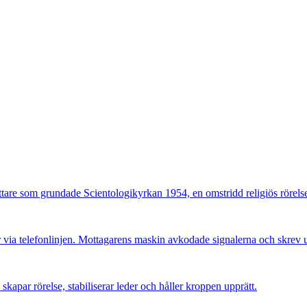
tare som grundade Scientologikyrkan 1954, en omstridd religiös rörels
ia telefonlinjen. Mottagarens maskin avkodade signalerna och skrev u
skapar rörelse, stabiliserar leder och håller kroppen upprätt.