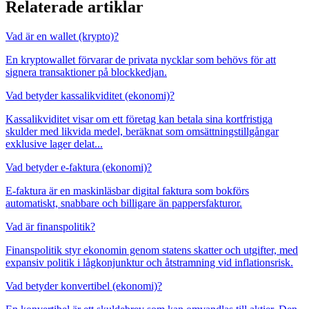
Relaterade artiklar
Vad är en wallet (krypto)?
En kryptowallet förvarar de privata nycklar som behövs för att
signera transaktioner på blockkedjan.
Vad betyder kassalikviditet (ekonomi)?
Kassalikviditet visar om ett företag kan betala sina kortfristiga
skulder med likvida medel, beräknat som omsättningstillgångar
exklusive lager delat...
Vad betyder e-faktura (ekonomi)?
E-faktura är en maskinläsbar digital faktura som bokförs
automatiskt, snabbare och billigare än pappersfakturor.
Vad är finanspolitik?
Finanspolitik styr ekonomin genom statens skatter och utgifter, med
expansiv politik i lågkonjunktur och åtstramning vid inflationsrisk.
Vad betyder konvertibel (ekonomi)?