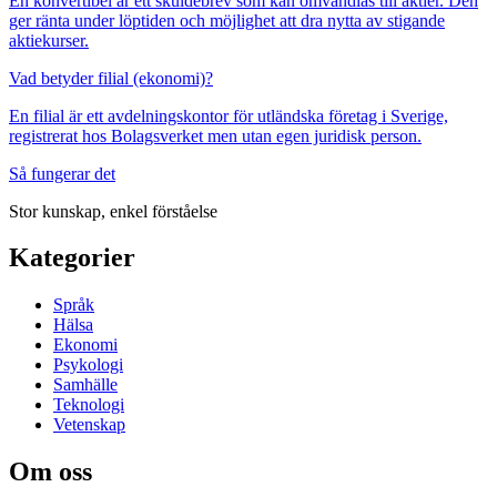
En konvertibel är ett skuldebrev som kan omvandlas till aktier. Den
ger ränta under löptiden och möjlighet att dra nytta av stigande
aktiekurser.
Vad betyder filial (ekonomi)?
En filial är ett avdelningskontor för utländska företag i Sverige,
registrerat hos Bolagsverket men utan egen juridisk person.
Så fungerar det
Stor kunskap, enkel förståelse
Kategorier
Språk
Hälsa
Ekonomi
Psykologi
Samhälle
Teknologi
Vetenskap
Om oss