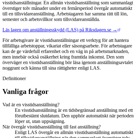
visstidsanställningar. En allmän visstidsanställning som sammanlagt
överstiger tolv månader under en femårsperiod övergår automatiskt
till en tillsvidareanställning. Arbetstagaren har samma rätt till lön,
semester och arbetsvillkor som tillsvidareanställda.
Läs lagen om anställningsskydd (LAS) på Riksdagen.se →
För arbetsgivare är visstidsanställningar ett verktyg för att hantera
tillfälliga arbetstoppar, vikariat eller säsongsarbete. För arbetstagare
kan de ge värdefull erfarenhet och en väg in på arbetsmarknaden,
men innebär också osäkerhet kring framtida inkomst. Den som
överväger en visstidsanställning bör läsa igenom anställningsavtalet
noggrant och känna till sina rättigheter enligt LAS.
Definitioner
Vanliga frågor
Vad är en visstidsanställning?
En visstidsanställning är en tidsbegränsad anställning med ett
förutbestämt slutdatum. Den upphör automatiskt när perioden
löper ut, utan uppsägning.
När övergår visstidsanställning till fast anställning?
Enligt LAS övergår en allmän visstidsanställning automatiskt
till tillsvidareanställning när den sammanlagt överstiger tolv