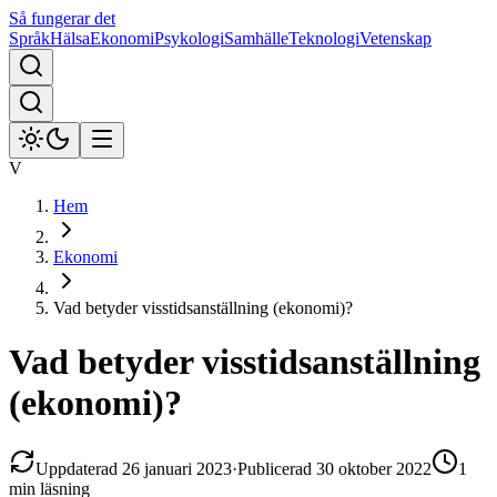
Så fungerar det
Språk
Hälsa
Ekonomi
Psykologi
Samhälle
Teknologi
Vetenskap
V
Hem
Ekonomi
Vad betyder visstidsanställning (ekonomi)?
Vad betyder visstidsanställning
(ekonomi)?
Uppdaterad
26 januari 2023
·
Publicerad
30 oktober 2022
1
min
läsning