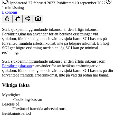
Uppdaterad
27 februari 2023
·
Publicerad
10 september 2022
1 min
läsning
Ekonomi
SGI, sjukpenninggrundande inkomst, är den årliga inkomst
Försäkringskassan använder för att beräkna ersättningar vid
Kort svar
sjukdom, föräldraledighet och vård av sjukt barn. SGI baseras på
förväntad framtida arbetsinkomst, inte på tidigare inkomst. En hög
SGI ger högre ersättning medan en låg SGI kan ge minimal
ersättning.
SGI, sjukpenninggrundande inkomst, är den årliga inkomst som
Försäkringskassan
använder för att beräkna ersättningar vid
sjukdom, föräldraledighet och vård av sjukt barn. SGI baseras på din
förväntade framtida arbetsinkomst, inte på vad du redan har tjänat.
Viktiga fakta
Myndighet
Försäkringskassan
Baseras på
Förväntad framtida arbetsinkomst
Beräkningsperiod