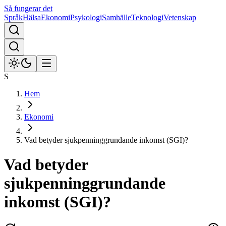
Så fungerar det
Språk
Hälsa
Ekonomi
Psykologi
Samhälle
Teknologi
Vetenskap
S
Hem
Ekonomi
Vad betyder sjukpenninggrundande inkomst (SGI)?
Vad betyder
sjukpenninggrundande
inkomst (SGI)?