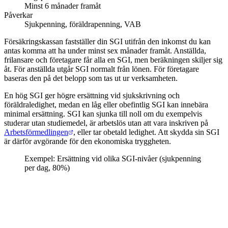
Minst 6 månader framåt
Påverkar
Sjukpenning, föräldrapenning, VAB
Försäkringskassan fastställer din SGI utifrån den inkomst du kan
antas komma att ha under minst sex månader framåt. Anställda,
frilansare och företagare får alla en SGI, men beräkningen skiljer sig
åt. För anställda utgår SGI normalt från lönen. För företagare
baseras den på det belopp som tas ut ur verksamheten.
En hög SGI ger högre ersättning vid sjukskrivning och
föräldraledighet, medan en låg eller obefintlig SGI kan innebära
minimal ersättning. SGI kan sjunka till noll om du exempelvis
studerar utan studiemedel, är arbetslös utan att vara inskriven på
Arbetsförmedlingen
, eller tar obetald ledighet. Att skydda sin SGI
är därför avgörande för den ekonomiska tryggheten.
Exempel: Ersättning vid olika SGI-nivåer (sjukpenning
per dag, 80%)