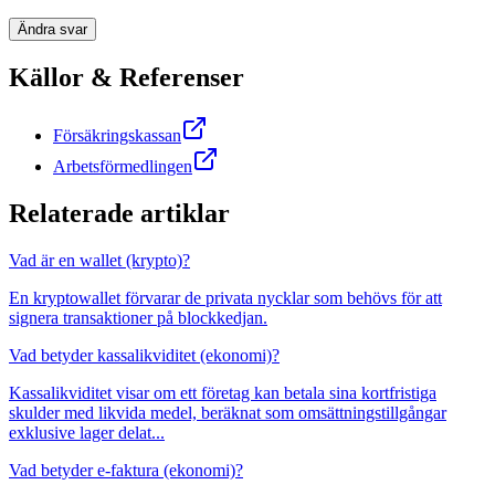
Ändra svar
Källor & Referenser
Försäkringskassan
Arbetsförmedlingen
Relaterade artiklar
Vad är en wallet (krypto)?
En kryptowallet förvarar de privata nycklar som behövs för att
signera transaktioner på blockkedjan.
Vad betyder kassalikviditet (ekonomi)?
Kassalikviditet visar om ett företag kan betala sina kortfristiga
skulder med likvida medel, beräknat som omsättningstillgångar
exklusive lager delat...
Vad betyder e-faktura (ekonomi)?