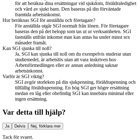
för att beräkna dina ersättningar vid sjukdom, föräldraledighet
och vård av sjukt barn. Den baseras på din förväntade
framtida arbetsinkomst.
Hur beräknas SGI för anställda och företagare?
För anställda utgår SGI normalt från lönen. För företagare
baseras den på det belopp som tas ut ur verksamheten. SGI
fastställs utifrån inkomst man kan antas ha under minst sex
månader framåt.
Kan SGI sjunka till noll?
Ja, SGI kan sjunka till noll om du exempelvis studerar utan
studiemedel, är arbetslös utan att vara inskriven hos
Arbetsförmedlingen eller av annan anledning saknar
arbetsinkomst.
Varför är SGI viktig?
SGI avgör storleken på din sjukpenning, föräldrapenning och
tillfällig föräldrapenning. En hög SGI ger högre ersättning
medan en låg eller obefintlig SGI kan innebära minimal eller
ingen ersättning.
Var detta till hjälp?
Ja
Delvis
Nej, förklara mer
Tack för svaret.