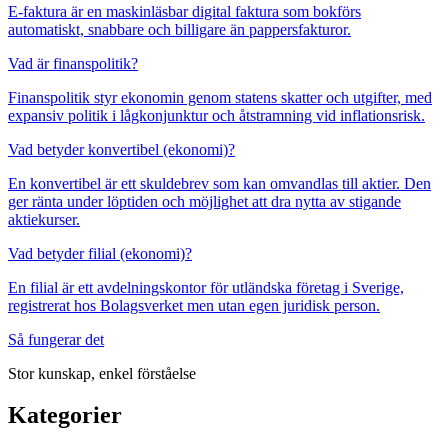
E-faktura är en maskinläsbar digital faktura som bokförs
automatiskt, snabbare och billigare än pappersfakturor.
Vad är finanspolitik?
Finanspolitik styr ekonomin genom statens skatter och utgifter, med
expansiv politik i lågkonjunktur och åtstramning vid inflationsrisk.
Vad betyder konvertibel (ekonomi)?
En konvertibel är ett skuldebrev som kan omvandlas till aktier. Den
ger ränta under löptiden och möjlighet att dra nytta av stigande
aktiekurser.
Vad betyder filial (ekonomi)?
En filial är ett avdelningskontor för utländska företag i Sverige,
registrerat hos Bolagsverket men utan egen juridisk person.
Så fungerar det
Stor kunskap, enkel förståelse
Kategorier