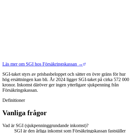
Läs mer om SGI hos Försäkringskassan →
SGI-taket styrs av prisbasbeloppet och sätter en övre gräns för hur
hög ersättningen kan bli. År 2024 ligger SGI-taket på cirka 572 000
kronor. Inkomst däröver ger ingen ytterligare sjukpenning från
Försäkringskassan.
Definitioner
Vanliga frågor
Vad är SGI (sjukpenninggrundande inkomst)?
SGI är den årliga inkomst som Försäkringskassan fastställer