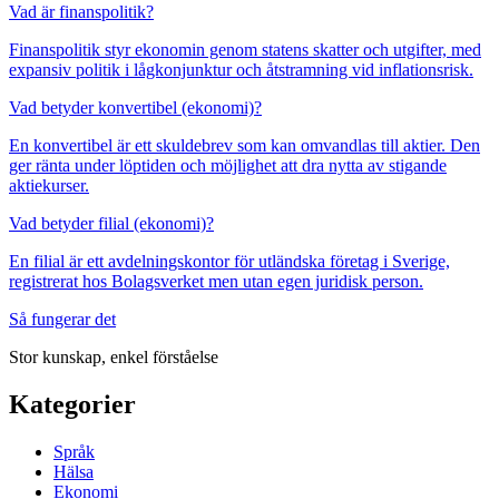
Vad är finanspolitik?
Finanspolitik styr ekonomin genom statens skatter och utgifter, med
expansiv politik i lågkonjunktur och åtstramning vid inflationsrisk.
Vad betyder konvertibel (ekonomi)?
En konvertibel är ett skuldebrev som kan omvandlas till aktier. Den
ger ränta under löptiden och möjlighet att dra nytta av stigande
aktiekurser.
Vad betyder filial (ekonomi)?
En filial är ett avdelningskontor för utländska företag i Sverige,
registrerat hos Bolagsverket men utan egen juridisk person.
Så fungerar det
Stor kunskap, enkel förståelse
Kategorier
Språk
Hälsa
Ekonomi