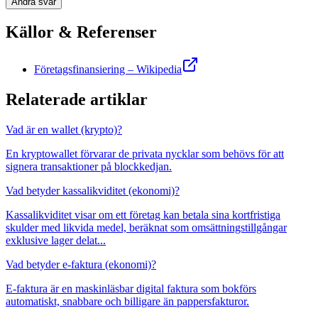
Ändra svar
Källor & Referenser
Företagsfinansiering – Wikipedia
Relaterade artiklar
Vad är en wallet (krypto)?
En kryptowallet förvarar de privata nycklar som behövs för att
signera transaktioner på blockkedjan.
Vad betyder kassalikviditet (ekonomi)?
Kassalikviditet visar om ett företag kan betala sina kortfristiga
skulder med likvida medel, beräknat som omsättningstillgångar
exklusive lager delat...
Vad betyder e-faktura (ekonomi)?
E-faktura är en maskinläsbar digital faktura som bokförs
automatiskt, snabbare och billigare än pappersfakturor.