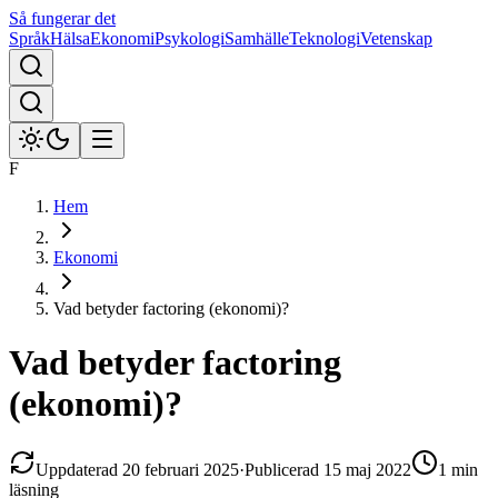
Så fungerar det
Språk
Hälsa
Ekonomi
Psykologi
Samhälle
Teknologi
Vetenskap
F
Hem
Ekonomi
Vad betyder factoring (ekonomi)?
Vad betyder factoring
(ekonomi)?
Uppdaterad
20 februari 2025
·
Publicerad
15 maj 2022
1 min
läsning