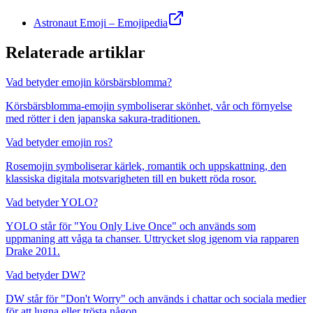
Astronaut Emoji – Emojipedia
Relaterade artiklar
Vad betyder emojin körsbärsblomma?
Körsbärsblomma-emojin symboliserar skönhet, vår och förnyelse
med rötter i den japanska sakura-traditionen.
Vad betyder emojin ros?
Rosemojin symboliserar kärlek, romantik och uppskattning, den
klassiska digitala motsvarigheten till en bukett röda rosor.
Vad betyder YOLO?
YOLO står för "You Only Live Once" och används som
uppmaning att våga ta chanser. Uttrycket slog igenom via rapparen
Drake 2011.
Vad betyder DW?
DW står för "Don't Worry" och används i chattar och sociala medier
för att lugna eller trösta någon.