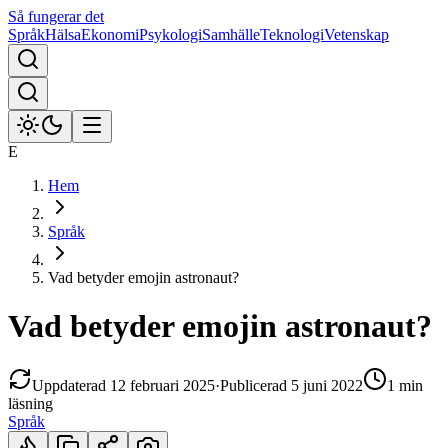
Så fungerar det
Språk
Hälsa
Ekonomi
Psykologi
Samhälle
Teknologi
Vetenskap
E
Hem
Språk
Vad betyder emojin astronaut?
Vad betyder emojin astronaut?
Uppdaterad
12 februari 2025
·
Publicerad
5 juni 2022
1 min
läsning
Språk