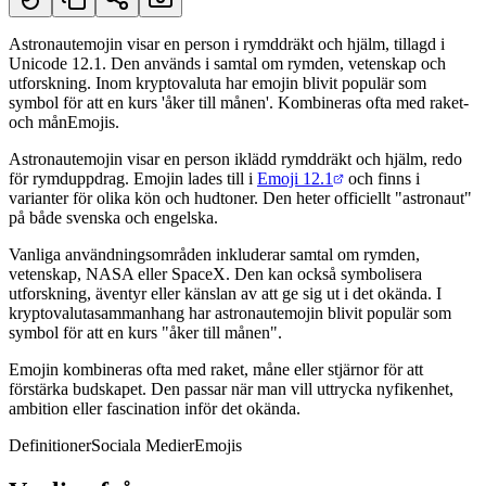
Astronautemojin visar en person i rymddräkt och hjälm, tillagd i
Unicode 12.1. Den används i samtal om rymden, vetenskap och
Kort svar
utforskning. Inom kryptovaluta har emojin blivit populär som
symbol för att en kurs 'åker till månen'. Kombineras ofta med raket-
och månEmojis.
Astronautemojin visar en person iklädd rymddräkt och hjälm, redo
för rymduppdrag. Emojin lades till i
Emoji 12.1
och finns i
varianter för olika kön och hudtoner. Den heter officiellt "astronaut"
på både svenska och engelska.
Vanliga användningsområden inkluderar samtal om rymden,
vetenskap, NASA eller SpaceX. Den kan också symbolisera
utforskning, äventyr eller känslan av att ge sig ut i det okända. I
kryptovalutasammanhang har astronautemojin blivit populär som
symbol för att en kurs "åker till månen".
Emojin kombineras ofta med raket, måne eller stjärnor för att
förstärka budskapet. Den passar när man vill uttrycka nyfikenhet,
ambition eller fascination inför det okända.
Definitioner
Sociala Medier
Emojis