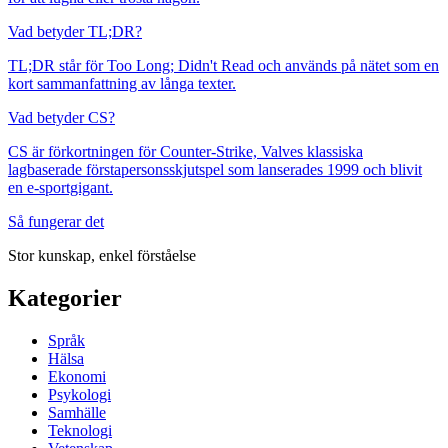
Vad betyder TL;DR?
TL;DR står för Too Long; Didn't Read och används på nätet som en
kort sammanfattning av långa texter.
Vad betyder CS?
CS är förkortningen för Counter-Strike, Valves klassiska
lagbaserade förstapersonsskjutspel som lanserades 1999 och blivit
en e-sportgigant.
Så fungerar det
Stor kunskap, enkel förståelse
Kategorier
Språk
Hälsa
Ekonomi
Psykologi
Samhälle
Teknologi