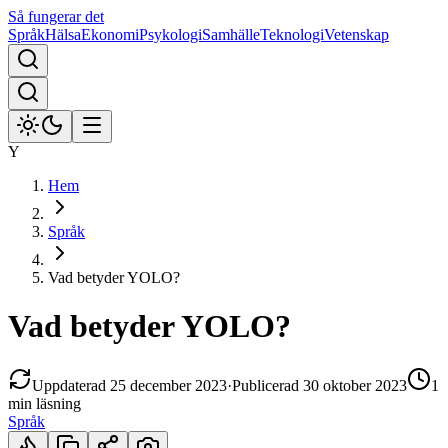
Så fungerar det
Språk
Hälsa
Ekonomi
Psykologi
Samhälle
Teknologi
Vetenskap
Y
Hem
Språk
Vad betyder YOLO?
Vad betyder YOLO?
Uppdaterad
25 december 2023
·
Publicerad
30 oktober 2023
1
min
läsning
Språk