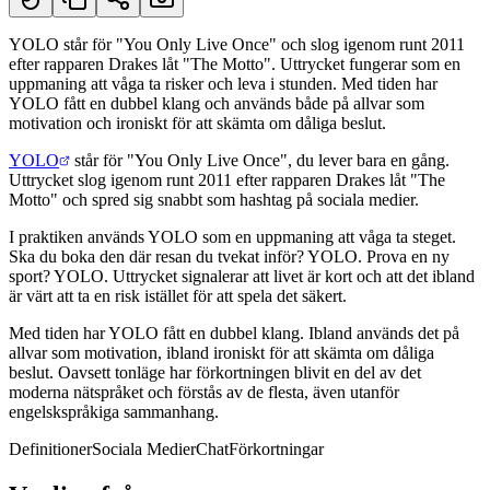
YOLO står för "You Only Live Once" och slog igenom runt 2011
efter rapparen Drakes låt "The Motto". Uttrycket fungerar som en
Kort svar
uppmaning att våga ta risker och leva i stunden. Med tiden har
YOLO fått en dubbel klang och används både på allvar som
motivation och ironiskt för att skämta om dåliga beslut.
YOLO
står för "You Only Live Once", du lever bara en gång.
Uttrycket slog igenom runt 2011 efter rapparen Drakes låt "The
Motto" och spred sig snabbt som hashtag på sociala medier.
I praktiken används YOLO som en uppmaning att våga ta steget.
Ska du boka den där resan du tvekat inför? YOLO. Prova en ny
sport? YOLO. Uttrycket signalerar att livet är kort och att det ibland
är värt att ta en risk istället för att spela det säkert.
Med tiden har YOLO fått en dubbel klang. Ibland används det på
allvar som motivation, ibland ironiskt för att skämta om dåliga
beslut. Oavsett tonläge har förkortningen blivit en del av det
moderna nätspråket och förstås av de flesta, även utanför
engelskspråkiga sammanhang.
Definitioner
Sociala Medier
Chat
Förkortningar