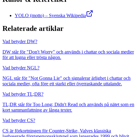
YOLO (motto) – Svenska Wikipedia
Relaterade artiklar
Vad betyder DW?
DW står för "Don't Worry" och används i chattar och sociala medier
för att lugna eller trösta någon.
Vad betyder NGL?
NGL står för "Not Gonna Lie" och signalerar ärlighet i chattar och
sociala medier, ofta före ett starkt eller överraskande uttalande.
Vad betyder TL;DR?
TL;DR står för Too Long; Didn't Read och används på nätet som en
kort sammanfattning av långa texter.
Vad betyder CS?
CS är förkortningen för Counter-Strike, Valves klassiska
lagbaserade förstapersonsskjutspel som lanserades 1999 och blivit