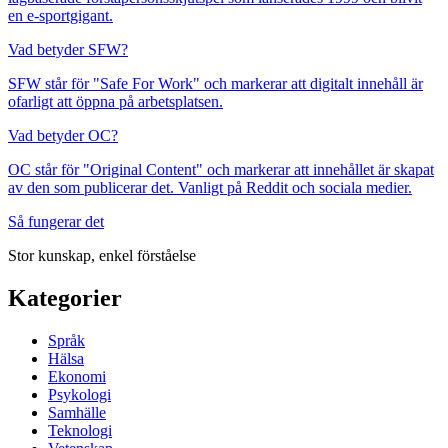
en e-sportgigant.
Vad betyder SFW?
SFW står för "Safe For Work" och markerar att digitalt innehåll är
ofarligt att öppna på arbetsplatsen.
Vad betyder OC?
OC står för "Original Content" och markerar att innehållet är skapat
av den som publicerar det. Vanligt på Reddit och sociala medier.
Så fungerar det
Stor kunskap, enkel förståelse
Kategorier
Språk
Hälsa
Ekonomi
Psykologi
Samhälle
Teknologi