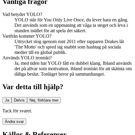
Vanliga frågor
Vad betyder YOLO?
YOLO står för You Only Live Once, du lever bara en gång.
Det används som en uppmaning att våga ta steget och leva i
stunden istället för att spela det säkert.
Varifrån kommer YOLO?
Uttrycket slog igenom runt 2011 efter rapparen Drakes låt
'The Motto' och spred sig snabbt som hashtag på sociala
medier till en global publik.
Används YOLO ironiskt?
Ja, med tiden har YOLO fått en dubbel klang. Ibland används
det på allvar som motivation, ibland ironiskt för att skämta om
dåliga beslut. Tonläget beror på sammanhanget.
Var detta till hjälp?
Ja
Delvis
Nej, förklara mer
Tack för svaret.
Ändra svar
Källor & Referenser