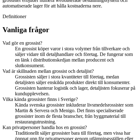
grossister erbjuder numera webbaserade beställningssystem och
automatiserade lager för att hålla kostnaderna nere.
Definitioner
Vanliga frågor
Vad gör en grossist?
En grossist köper varor i stora volymer från tillverkare och
säljer vidare till detaljhandlare och företag. De fungerar som
en länk i distributionskedjan mellan producent och
slutkonsument.
Vad är skillnaden mellan grossist och detaljist?
Grossisten säljer i stora kvantiteter till företag, medan
detaljisten säljer enskilda produkter direkt till konsumenter.
Grossisten hanterar logistik och lager, detaljisten fokuserar på
kundupplevelsen.
Vilka kända grossister finns i Sverige?
Kända svenska grossister inkluderar livsmedelsrossister som
Martin & Servera och Menigo. Det finns specialiserade
grossister inom de flesta branscher, från byggmaterial till
restaurangutrustning.
Kan privatpersoner handla hos en grossist?
Traditionellt säljer grossister bara till företag, men vissa har
öppnat upp för privatpersoner genom utlämningsställen eller