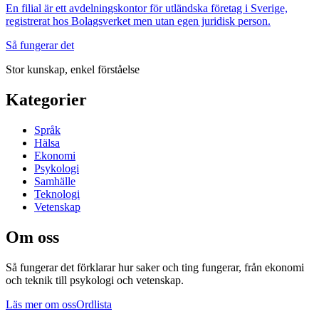
En filial är ett avdelningskontor för utländska företag i Sverige,
registrerat hos Bolagsverket men utan egen juridisk person.
Så fungerar det
Stor kunskap, enkel förståelse
Kategorier
Språk
Hälsa
Ekonomi
Psykologi
Samhälle
Teknologi
Vetenskap
Om oss
Så fungerar det
förklarar hur saker och ting fungerar, från ekonomi
och teknik till psykologi och vetenskap.
Läs mer om oss
Ordlista