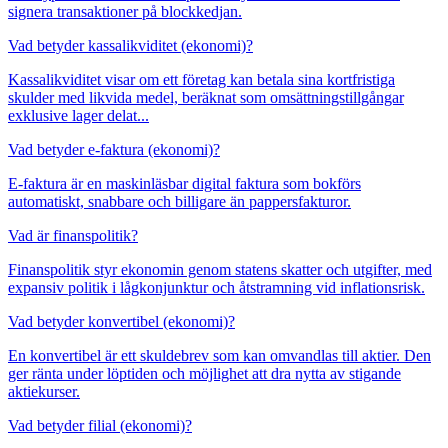
signera transaktioner på blockkedjan.
Vad betyder kassalikviditet (ekonomi)?
Kassalikviditet visar om ett företag kan betala sina kortfristiga
skulder med likvida medel, beräknat som omsättningstillgångar
exklusive lager delat...
Vad betyder e-faktura (ekonomi)?
E-faktura är en maskinläsbar digital faktura som bokförs
automatiskt, snabbare och billigare än pappersfakturor.
Vad är finanspolitik?
Finanspolitik styr ekonomin genom statens skatter och utgifter, med
expansiv politik i lågkonjunktur och åtstramning vid inflationsrisk.
Vad betyder konvertibel (ekonomi)?
En konvertibel är ett skuldebrev som kan omvandlas till aktier. Den
ger ränta under löptiden och möjlighet att dra nytta av stigande
aktiekurser.
Vad betyder filial (ekonomi)?