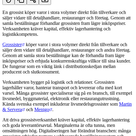
En grossist köper varor i stora volymer direkt från tillverkare och
säljer vidare till detaljhandlare, restauranger och företag. Genom att
Kort svar
samla beställningar förhandlar grossisten fram lägre inköpspriser.
Verksamheten kräver kapital, effektiv lagerhantering och
logistikkompetens.
Grossister
köper varor i stora volymer direkt från tillverkare och
säljer dem vidare till detaljhandlare, restauranger och andra företag.
Genom att samla stora beställningar kan de förhandla fram lägre
inköpspriser och erbjuda konkurrenskraftiga villkor till sina kunder.
De fungerar som en viktig länk i distributionskedjan mellan
producent och slutkonsument.
Verksamheten bygger på logistik och relationer. Grossisten
lagerhåller varor, hanterar transport och levererar ofta med kort
varsel. Många grossister specialiserar sig på en bransch, till exempel
livsmedel, byggmaterial, elektronik eller restaurangutrustning.
Kända svenska exempel inkluderar livsmedelsgrossister som
Martin
& Servera
och
Menigo
.
Att driva grossistverksamhet kräver kapital, effektiv lagerhantering
och goda leverantörsavtal. Marginalerna är ofta tunna, men
omsättningen hög. Digitaliseringen har förändrat branschen: många