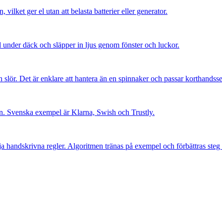
 vilket ger el utan att belasta batterier eller generator.
d under däck och släpper in ljus genom fönster och luckor.
 slör. Det är enklare att hantera än en spinnaker och passar korthandsse
lån. Svenska exempel är Klarna, Swish och Trustly.
ölja handskrivna regler. Algoritmen tränas på exempel och förbättras steg 