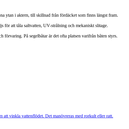
a ytan i aktern, till skillnad från fördäcket som finns längst fram.
s för att tåla saltvatten, UV-strålning och mekaniskt slitage.
 förvaring. På segelbåtar är det ofta platsen varifrån båten styrs.
m att vinkla vattenflödet. Det manövreras med rorkult eller ratt.