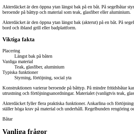
Akterdäcket är den öppna ytan längst bak på en båt. På segelbåtar sty
beroende på båttyp och material som teak, glasfiber eller aluminium.
Kort svar
Akterdäcket är den öppna ytan längst bak (akterut) på en båt. På segelb
bord och ibland grill eller badplattform.
Viktiga fakta
Placering
Längst bak på båten
Vanliga material
Teak, glasfiber, aluminium
Typiska funktioner
Styrning, förtöjning, social yta
Konstruktionen varierar beroende på båttyp. På mindre fritidsbåtar kan 
utrustning och förtöjningsanordningar. Materialet (vanligtvis teak, glasf
Akterdäcket fyller flera praktiska funktioner. Ankarlina och förtöjningsl
ställer höga krav på material och underhåll. Regelbunden rengöring och
Båtar
Vanliga frågor