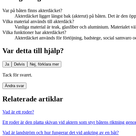
Var på båten finns akterdäcket?
Akterdäcket ligger längst bak (akterut) på båten. Det är den öppn
Vilka material används till akterdäck?
Vanliga material är teak, glasfiber och aluminium. Materialet välj
Vilka funktioner har akterdäcket?
Akterdäcket används för förtöjning, badstege, social samvaro och
Var detta till hjälp?
Ja
Delvis
Nej, förklara mer
Tack för svaret.
Ändra svar
Relaterade artiklar
Vad är ett roder?
Ett roder är den platta skivan vid aktern som styr båtens riktning geno
Vad är landström och hur fungerar det vid ankring av en båt?