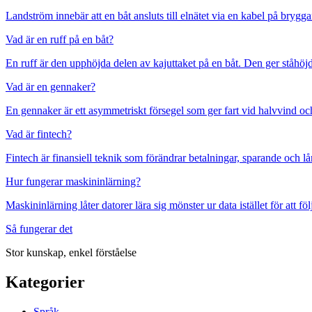
Landström innebär att en båt ansluts till elnätet via en kabel på bryggan,
Vad är en ruff på en båt?
En ruff är den upphöjda delen av kajuttaket på en båt. Den ger ståhöj
Vad är en gennaker?
En gennaker är ett asymmetriskt försegel som ger fart vid halvvind och
Vad är fintech?
Fintech är finansiell teknik som förändrar betalningar, sparande och 
Hur fungerar maskininlärning?
Maskininlärning låter datorer lära sig mönster ur data istället för att f
Så fungerar det
Stor kunskap, enkel förståelse
Kategorier
Språk