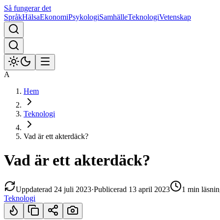
Så fungerar det
Språk
Hälsa
Ekonomi
Psykologi
Samhälle
Teknologi
Vetenskap
A
Hem
Teknologi
Vad är ett akterdäck?
Vad är ett akterdäck?
Uppdaterad
24 juli 2023
·
Publicerad
13 april 2023
1 min
läsnin
Teknologi