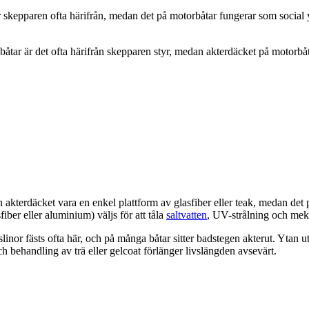
r skepparen ofta härifrån, medan det på motorbåtar fungerar som social 
åtar är det ofta härifrån skepparen styr, medan akterdäcket på motorbåtar
akterdäcket vara en enkel plattform av glasfiber eller teak, medan det p
iber eller aluminium) väljs för att tåla
saltvatten
, UV-strålning och meka
inor fästs ofta här, och på många båtar sitter badstegen akterut. Ytan utsä
 behandling av trä eller gelcoat förlänger livslängden avsevärt.