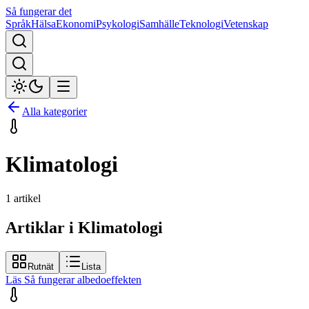
Så fungerar det
Språk
Hälsa
Ekonomi
Psykologi
Samhälle
Teknologi
Vetenskap
Alla kategorier
Klimatologi
1
artikel
Artiklar i Klimatologi
Rutnät
Lista
Läs
Så fungerar albedoeffekten