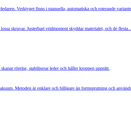
rledaren. Verktyget finns i manuella, automatiska och roterande varianter
r lossa skruvar. Justerbart vridmoment skyddar materialet, och de flesta..
skapar rörelse, stabiliserar leder och håller kroppen upprätt.
uum. Metoden är enklare och billigare än formsprutning och används f