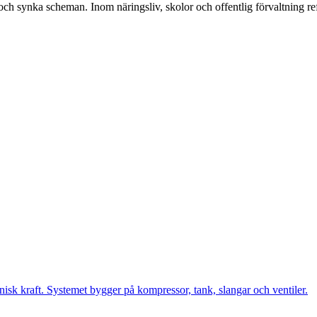
ch synka scheman. Inom näringsliv, skolor och offentlig förvaltning ref
isk kraft. Systemet bygger på kompressor, tank, slangar och ventiler.