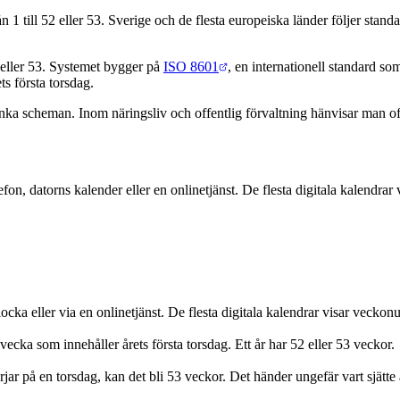
1 till 52 eller 53. Sverige och de flesta europeiska länder följer stand
 eller 53. Systemet bygger på
ISO 8601
, en internationell standard so
s första torsdag.
nka scheman. Inom näringsliv och offentlig förvaltning hänvisar man of
efon, datorns kalender eller en onlinetjänst. De flesta digitala kalendr
cka eller via en onlinetjänst. De flesta digitala kalendrar visar veckon
cka som innehåller årets första torsdag. Ett år har 52 eller 53 veckor.
jar på en torsdag, kan det bli 53 veckor. Det händer ungefär vart sjätte 