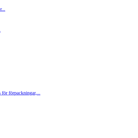
...
.
ör förpackningar,...