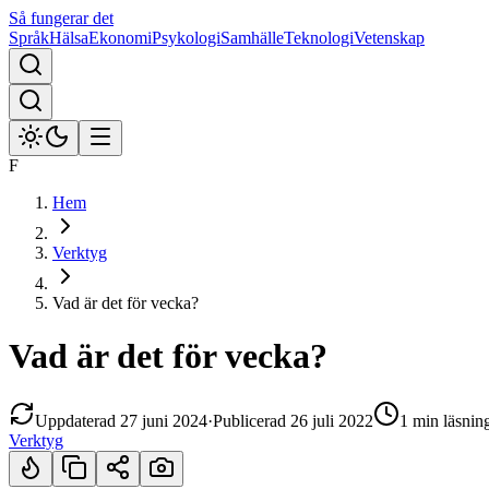
Så fungerar det
Språk
Hälsa
Ekonomi
Psykologi
Samhälle
Teknologi
Vetenskap
F
Hem
Verktyg
Vad är det för vecka?
Vad är det för vecka?
Uppdaterad
27 juni 2024
·
Publicerad
26 juli 2022
1 min
läsnin
Verktyg