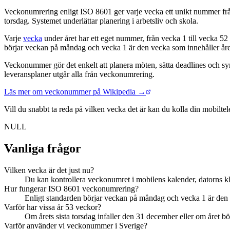
Veckonumrering enligt ISO 8601 ger varje vecka ett unikt nummer från 
torsdag. Systemet underlättar planering i arbetsliv och skola.
Kort svar
Varje
vecka
under året har ett eget nummer, från vecka 1 till vecka 52
börjar veckan på måndag och vecka 1 är den vecka som innehåller året
Veckonummer gör det enkelt att planera möten, sätta deadlines och sy
leveransplaner utgår alla från veckonumrering.
Läs mer om veckonummer på Wikipedia →
Vill du snabbt ta reda på vilken vecka det är kan du kolla din mobiltel
NULL
Vanliga frågor
Vilken vecka är det just nu?
Du kan kontrollera veckonumret i mobilens kalender, datorns klo
Hur fungerar ISO 8601 veckonumrering?
Enligt standarden börjar veckan på måndag och vecka 1 är den ve
Varför har vissa år 53 veckor?
Om årets sista torsdag infaller den 31 december eller om året bör
Varför använder vi veckonummer i Sverige?