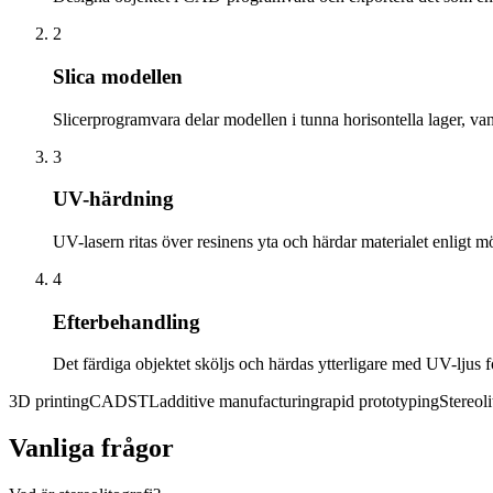
2
Slica modellen
Slicerprogramvara delar modellen i tunna horisontella lager, van
3
UV-härdning
UV-lasern ritas över resinens yta och härdar materialet enligt mön
4
Efterbehandling
Det färdiga objektet sköljs och härdas ytterligare med UV-ljus fö
3D printing
CAD
STL
additive manufacturing
rapid prototyping
Stereol
Vanliga frågor