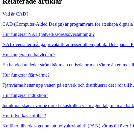
Relaterade artiklar
Vad är CAD?
CAD (Computer-Aided Design) är programvara för att skapa digitala 
Hur fungerar NAT (nätverksadressöversättning)?
NAT översätter många privata IP-adresser till en publik. Det sparar 
Hur fungerar en halvledare?
En halvledare leder ström bättre än en isolator men sämre än en metal
Hur fungerar fjärrvärme?
Fjärrvärme hettar upp vatten på ett verk och distribuerar det i rör till
Hur fungerar induktion?
Induktion skapar värme direkt i kastrullen via magnetfält, utan att hä
Hur tillverkas kolfiber?
Kolfiber tillverkas genom att polyakrylonitril (PAN) värms till över 1