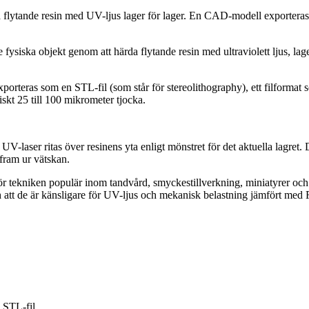
da flytande resin med UV-ljus lager för lager. En CAD-modell exportera
ysiska objekt genom att härda flytande resin med ultraviolett ljus, lage
eras som en STL-fil (som står för stereolithography), ett filformat s
iskt 25 till 100 mikrometer tjocka.
n UV-laser ritas över resinens yta enligt mönstret för det aktuella lagret. 
fram ur vätskan.
gör tekniken populär inom tandvård, smyckestillverkning, miniatyrer och 
att de är känsligare för UV-ljus och mekanisk belastning jämfört med F
 STL-fil.