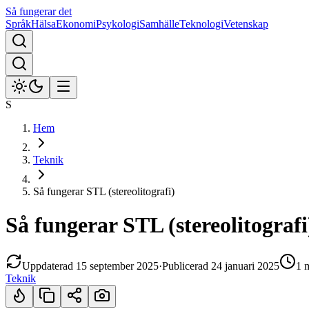
Så fungerar det
Språk
Hälsa
Ekonomi
Psykologi
Samhälle
Teknologi
Vetenskap
S
Hem
Teknik
Så fungerar STL (stereolitografi)
Så fungerar STL (stereolitografi
Uppdaterad
15 september 2025
·
Publicerad
24 januari 2025
1 
Teknik