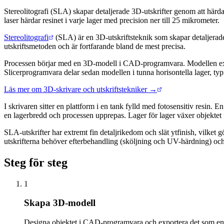
Stereolitografi (SLA) skapar detaljerade 3D-utskrifter genom att här
laser härdar resinet i varje lager med precision ner till 25 mikrometer.
Kort svar
Stereolitografi
(SLA) är en 3D-utskriftsteknik som skapar detaljerade f
utskriftsmetoden och är fortfarande bland de mest precisa.
Processen börjar med en 3D-modell i CAD-programvara. Modellen export
Slicerprogramvara delar sedan modellen i tunna horisontella lager, typ
Läs mer om 3D-skrivare och utskriftstekniker →
I skrivaren sitter en plattform i en tank fylld med fotosensitiv resin. E
en lagerbredd och processen upprepas. Lager för lager växer objektet 
SLA-utskrifter har extremt fin detaljrikedom och slät ytfinish, vilket 
utskrifterna behöver efterbehandling (sköljning och UV-härdning) och 
Steg för steg
1
Skapa 3D-modell
Designa objektet i CAD-programvara och exportera det som en