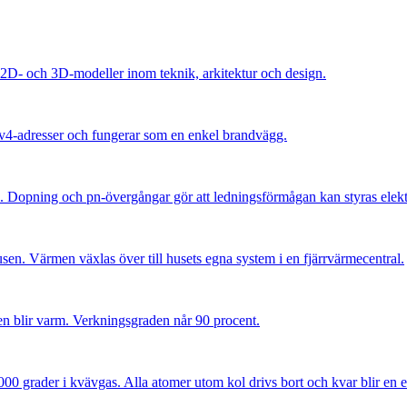
2D- och 3D-modeller inom teknik, arkitektur och design.
IPv4-adresser och fungerar som en enkel brandvägg.
l. Dopning och pn-övergångar gör att ledningsförmågan kan styras elekt
 husen. Värmen växlas över till husets egna system i en fjärrvärmecentral.
llen blir varm. Verkningsgraden når 90 procent.
 000 grader i kvävgas. Alla atomer utom kol drivs bort och kvar blir en e