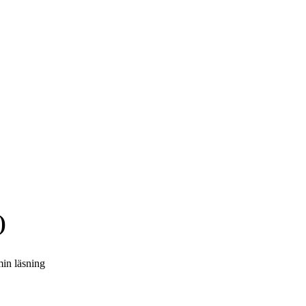
)
min
läsning