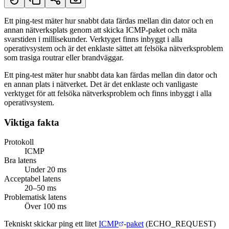
Ett ping-test mäter hur snabbt data färdas mellan din dator och en
annan nätverksplats genom att skicka ICMP-paket och mäta
Kort svar
svarstiden i millisekunder. Verktyget finns inbyggt i alla
operativsystem och är det enklaste sättet att felsöka nätverksproblem
som trasiga routrar eller brandväggar.
Ett ping-test mäter hur snabbt data kan färdas mellan din dator och
en annan plats i nätverket. Det är det enklaste och vanligaste
verktyget för att felsöka nätverksproblem och finns inbyggt i alla
operativsystem.
Viktiga fakta
Protokoll
ICMP
Bra latens
Under 20 ms
Acceptabel latens
20–50 ms
Problematisk latens
Över 100 ms
Tekniskt skickar ping ett litet
ICMP
-
paket
(ECHO_REQUEST)