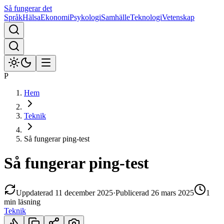
Så fungerar det
Språk
Hälsa
Ekonomi
Psykologi
Samhälle
Teknologi
Vetenskap
P
Hem
Teknik
Så fungerar ping-test
Så fungerar ping-test
Uppdaterad
11 december 2025
·
Publicerad
26 mars 2025
1
min
läsning
Teknik