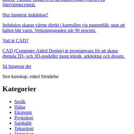
fjärrvärmecentral.
Hur fungerar induktion?
Induktion skapar värme direkt i kastrullen via magnetfält, utan att
hällen blir varm. Verkningsgraden når 90 procent.
Vad är CAD?
CAD (Computer-Aided Design) är programvara för att skapa
digitala 2D- och 3D-modeller inom teknik, arkitektur och design.
Så fungerar det
Stor kunskap, enkel förståelse
Kategorier
Språk
Hälsa
Ekonomi
Psykologi
Samhälle
Teknologi
Vetenskap