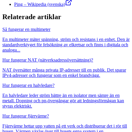
Ping – Wikipedia (svenska)
Relaterade artiklar
Så fungerar en multimeter
En multimeter mäter spänning, ström och resistans i en enhet. Den är
standardverktyget för felsökning av elkretsar och finns i digitala och
analoga...
Hur fungerar NAT (nätverksadressöversättning)?
NAT översätter många privata IP-adresser till en publik. Det sparar
IPv4-adresser och fungerar som en enkel brandvägg.
Hur fungerar en halvledare?
En halvledare leder ström bättre än en isolator men sämre än en
metall. Dopning och pn-övergångar gör att ledningsförmågan kan
styras elektriskt.
Hur fungerar fjärrvärme?
Fjärrvärme hettar upp vatten på ett verk och distribuerar det i rör till
husen. Värmen växlas över till husets egna system i en