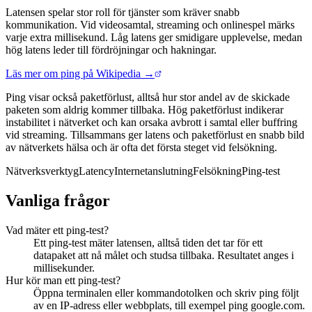
Latensen spelar stor roll för tjänster som kräver snabb
kommunikation. Vid videosamtal, streaming och onlinespel märks
varje extra millisekund. Låg latens ger smidigare upplevelse, medan
hög latens leder till fördröjningar och hakningar.
Läs mer om ping på Wikipedia →
Ping visar också paketförlust, alltså hur stor andel av de skickade
paketen som aldrig kommer tillbaka. Hög paketförlust indikerar
instabilitet i nätverket och kan orsaka avbrott i samtal eller buffring
vid streaming. Tillsammans ger latens och paketförlust en snabb bild
av nätverkets hälsa och är ofta det första steget vid felsökning.
Nätverksverktyg
Latency
Internetanslutning
Felsökning
Ping-test
Vanliga frågor
Vad mäter ett ping-test?
Ett ping-test mäter latensen, alltså tiden det tar för ett
datapaket att nå målet och studsa tillbaka. Resultatet anges i
millisekunder.
Hur kör man ett ping-test?
Öppna terminalen eller kommandotolken och skriv ping följt
av en IP-adress eller webbplats, till exempel ping google.com.