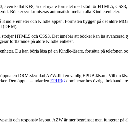
även kallat KF8, är det nyare formatet med stöd för HTML5, CSS3, a
. Böcker synkroniseras automatiskt mellan alla Kindle-enheter.
på Kindle-enheter och Kindle-appen. Formaten bygger på det äldre MOB
ydd (DRM).
 stödjer HTML5 och CSS3. Det innebär att böcker kan ha avancerad typ
erar fortfarande på äldre Kindle-enheter.
eter. Du kan börja läsa på en Kindle-läsare, fortsätta på telefonen och
nte öppna en DRM-skyddad AZW-fil i en vanlig EPUB-läsare. Vill du lä
böcker. Den öppna standarden
EPUB
dominerar hos övriga bokhandlare o
nitt och responsiv layout. AZW är mer begränsat men fungerar på äl