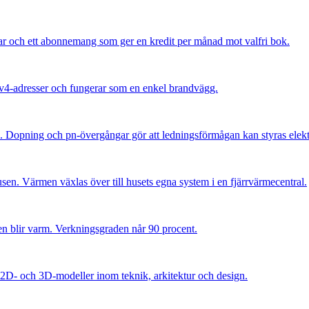
ar och ett abonnemang som ger en kredit per månad mot valfri bok.
IPv4-adresser och fungerar som en enkel brandvägg.
l. Dopning och pn-övergångar gör att ledningsförmågan kan styras elekt
 husen. Värmen växlas över till husets egna system i en fjärrvärmecentral.
llen blir varm. Verkningsgraden når 90 procent.
2D- och 3D-modeller inom teknik, arkitektur och design.