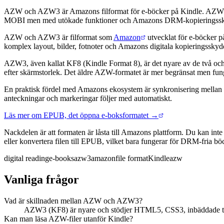
AZW och AZW3 är Amazons filformat för e-böcker på Kindle. AZW3, 
MOBI men med utökade funktioner och Amazons DRM-kopieringsskydd
Kort svar
AZW och AZW3 är filformat som
Amazon
utvecklat för e-böcker 
komplex layout, bilder, fotnoter och Amazons digitala kopieringssk
AZW3, även kallat KF8 (Kindle Format 8), är det nyare av de två och
efter skärmstorlek. Det äldre AZW-formatet är mer begränsat men fung
En praktisk fördel med Amazons ekosystem är synkronisering mellan enh
anteckningar och markeringar följer med automatiskt.
Läs mer om EPUB, det öppna e-boksformatet →
Nackdelen är att formaten är låsta till Amazons plattform. Du kan i
eller konvertera filen till EPUB, vilket bara fungerar för DRM-fria 
digital reading
e-books
azw3
amazon
file format
Kindle
azw
Vanliga frågor
Vad är skillnaden mellan AZW och AZW3?
AZW3 (KF8) är nyare och stödjer HTML5, CSS3, inbäddade typs
Kan man läsa AZW-filer utanför Kindle?