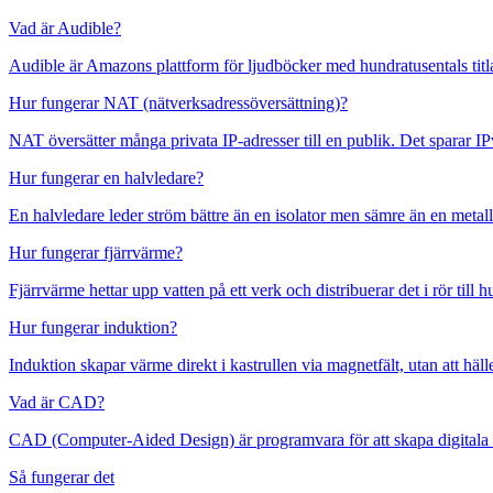
Vad är Audible?
Audible är Amazons plattform för ljudböcker med hundratusentals titl
Hur fungerar NAT (nätverksadressöversättning)?
NAT översätter många privata IP-adresser till en publik. Det sparar 
Hur fungerar en halvledare?
En halvledare leder ström bättre än en isolator men sämre än en metal
Hur fungerar fjärrvärme?
Fjärrvärme hettar upp vatten på ett verk och distribuerar det i rör till
Hur fungerar induktion?
Induktion skapar värme direkt i kastrullen via magnetfält, utan att hä
Vad är CAD?
CAD (Computer-Aided Design) är programvara för att skapa digitala 
Så fungerar det