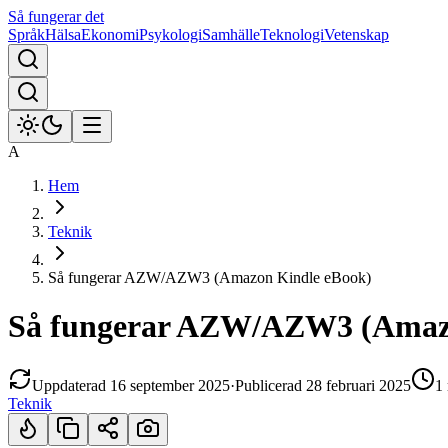
Så fungerar det
Språk
Hälsa
Ekonomi
Psykologi
Samhälle
Teknologi
Vetenskap
A
Hem
Teknik
Så fungerar AZW/AZW3 (Amazon Kindle eBook)
Så fungerar AZW/AZW3 (Amazo
Uppdaterad
16 september 2025
·
Publicerad
28 februari 2025
1
Teknik