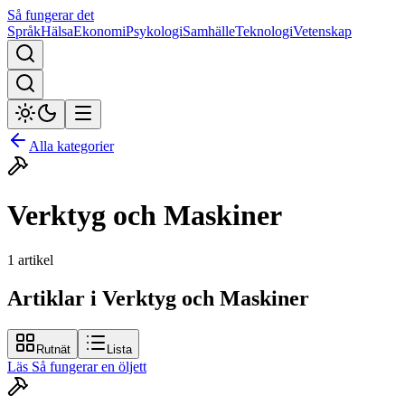
Så fungerar det
Språk
Hälsa
Ekonomi
Psykologi
Samhälle
Teknologi
Vetenskap
Alla kategorier
Verktyg och Maskiner
1
artikel
Artiklar i Verktyg och Maskiner
Rutnät
Lista
Läs
Så fungerar en öljett