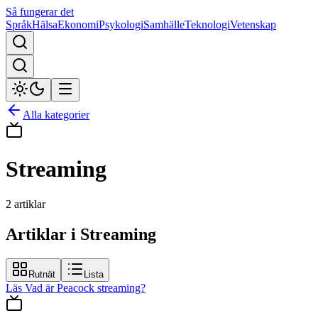
Så fungerar det
Språk
Hälsa
Ekonomi
Psykologi
Samhälle
Teknologi
Vetenskap
Alla kategorier
Streaming
2
artiklar
Artiklar i Streaming
Rutnät
Lista
Läs
Vad är Peacock streaming?