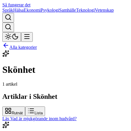
Så fungerar det
Språk
Hälsa
Ekonomi
Psykologi
Samhälle
Teknologi
Vetenskap
Alla kategorier
Skönhet
1
artikel
Artiklar i Skönhet
Rutnät
Lista
Läs
Vad är mjukgörande inom hudvård?