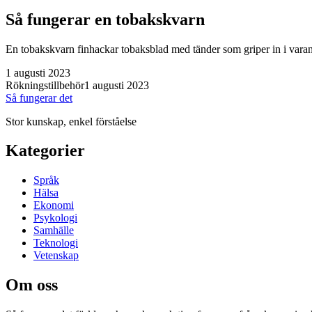
Så fungerar en tobakskvarn
En tobakskvarn finhackar tobaksblad med tänder som griper in i varandr
1 augusti 2023
Rökningstillbehör
1 augusti 2023
Så fungerar det
Stor kunskap, enkel förståelse
Kategorier
Språk
Hälsa
Ekonomi
Psykologi
Samhälle
Teknologi
Vetenskap
Om oss