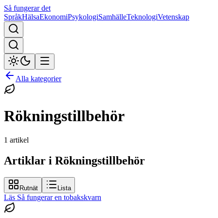
Så fungerar det
Språk
Hälsa
Ekonomi
Psykologi
Samhälle
Teknologi
Vetenskap
Alla kategorier
Rökningstillbehör
1
artikel
Artiklar i Rökningstillbehör
Rutnät
Lista
Läs
Så fungerar en tobakskvarn