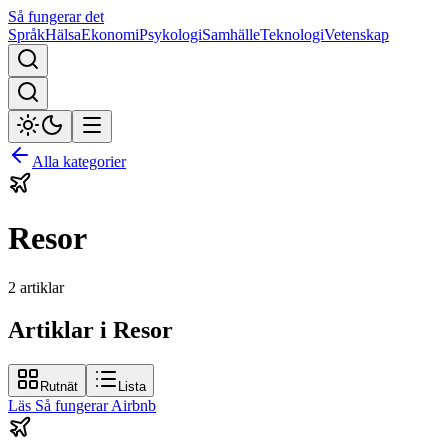
Så fungerar det
Språk
Hälsa
Ekonomi
Psykologi
Samhälle
Teknologi
Vetenskap
Alla kategorier
Resor
2
artiklar
Artiklar i Resor
Rutnät
Lista
Läs
Så fungerar Airbnb