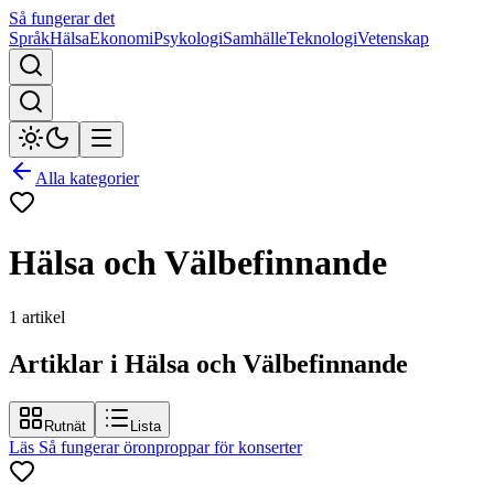
Så fungerar det
Språk
Hälsa
Ekonomi
Psykologi
Samhälle
Teknologi
Vetenskap
Alla kategorier
Hälsa och Välbefinnande
1
artikel
Artiklar i Hälsa och Välbefinnande
Rutnät
Lista
Läs
Så fungerar öronproppar för konserter