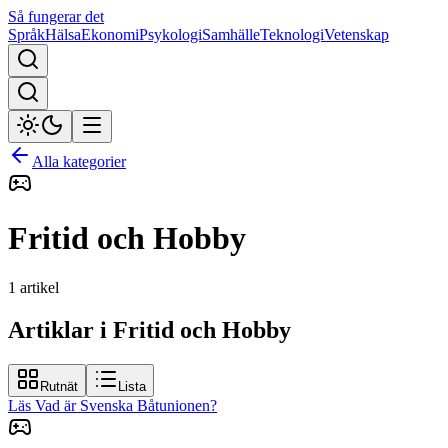
Så fungerar det
Språk
Hälsa
Ekonomi
Psykologi
Samhälle
Teknologi
Vetenskap
Alla kategorier
Fritid och Hobby
1
artikel
Artiklar i Fritid och Hobby
Rutnät
Lista
Läs
Vad är Svenska Båtunionen?