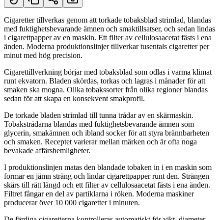
Cigaretter tillverkas genom att torkade tobaksblad strimlad, blandas
med fuktighetsbevarande ämnen och smaktillsatser, och sedan lindas
Kort svar
i cigarettpapper av en maskin. Ett filter av cellulosaacetat fästs i ena
änden. Moderna produktionslinjer tillverkar tusentals cigaretter per
minut med hög precision.
Cigarettillverkning börjar med tobaksblad som odlas i varma klimat
runt ekvatorn. Bladen skördas, torkas och lagras i månader för att
smaken ska mogna. Olika tobakssorter från olika regioner blandas
sedan för att skapa en konsekvent smakprofil.
De torkade bladen strimlad till tunna trådar av en skärmaskin.
Tobakstrådarna blandas med fuktighetsbevarande ämnen som
glycerin, smakämnen och ibland socker för att styra brännbarheten
och smaken. Receptet varierar mellan märken och är ofta noga
bevakade affärshemligheter.
I produktionslinjen matas den blandade tobaken in i en maskin som
formar en jämn sträng och lindar cigarettpapper runt den. Strängen
skärs till rätt längd och ett filter av cellulosaacetat fästs i ena änden.
Filtret fångar en del av partiklarna i röken. Moderna maskiner
producerar över 10 000 cigaretter i minuten.
De färdiga cigaretterna kontrolleras automatiskt för vikt, diameter