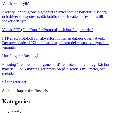
Vad är klorofyll?
Klorofyll är det gröna pigmentet i växter som absorberar ljusenergi
och driver fotosyntesen, där koldioxid och vatten omvandlas till
socker och syre.
Vad är FTP (File Transfer Protocol) och hur fungerar det?
FTP är ett protokoll för filöverföring mellan datorer över nätverk.
Det utvecklades 1971 och har i dag till stor del ersatts av krypterade
varianter...
Hur fungerar fräsning?
Fräsning är en bearbetningsmetod där ett roterande verktyg skär bort
material. CNC-styrning ger precision på tusendels millimeter, och
metoden klarar...
Så fungerar det
Stor kunskap, enkel förståelse
Kategorier
Språk