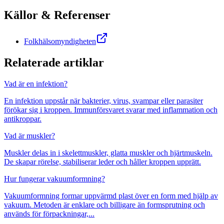
Källor & Referenser
Folkhälsomyndigheten
Relaterade artiklar
Vad är en infektion?
En infektion uppstår när bakterier, virus, svampar eller parasiter
förökar sig i kroppen. Immunförsvaret svarar med inflammation och
antikroppar.
Vad är muskler?
Muskler delas in i skelettmuskler, glatta muskler och hjärtmuskeln.
De skapar rörelse, stabiliserar leder och håller kroppen upprätt.
Hur fungerar vakuumformning?
Vakuumformning formar uppvärmd plast över en form med hjälp av
vakuum. Metoden är enklare och billigare än formsprutning och
används för förpackningar,...