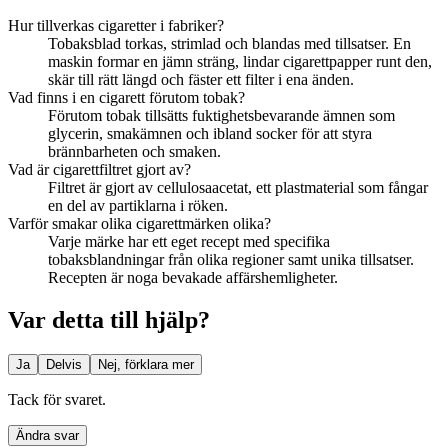
Hur tillverkas cigaretter i fabriker?
Tobaksblad torkas, strimlad och blandas med tillsatser. En
maskin formar en jämn sträng, lindar cigarettpapper runt den,
skär till rätt längd och fäster ett filter i ena änden.
Vad finns i en cigarett förutom tobak?
Förutom tobak tillsätts fuktighetsbevarande ämnen som
glycerin, smakämnen och ibland socker för att styra
brännbarheten och smaken.
Vad är cigarettfiltret gjort av?
Filtret är gjort av cellulosaacetat, ett plastmaterial som fångar
en del av partiklarna i röken.
Varför smakar olika cigarettmärken olika?
Varje märke har ett eget recept med specifika
tobaksblandningar från olika regioner samt unika tillsatser.
Recepten är noga bevakade affärshemligheter.
Var detta till hjälp?
Ja
Delvis
Nej, förklara mer
Tack för svaret.
Ändra svar