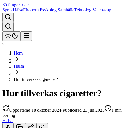
Så fungerar det
Språk
Hälsa
Ekonomi
Psykologi
Samhälle
Teknologi
Vetenskap
C
Hem
Hälsa
Hur tillverkas cigaretter?
Hur tillverkas cigaretter?
Uppdaterad
18 oktober 2024
·
Publicerad
23 juli 2023
1 min
läsning
Hälsa