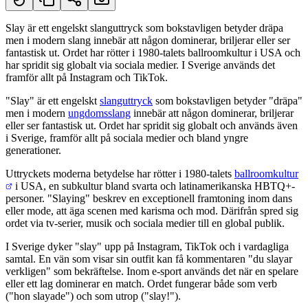
Slay är ett engelskt slanguttryck som bokstavligen betyder dräpa
men i modern slang innebär att någon dominerar, briljerar eller ser
Kort svar
fantastisk ut. Ordet har rötter i 1980-talets ballroomkultur i USA och
har spridit sig globalt via sociala medier. I Sverige används det
framför allt på Instagram och TikTok.
"Slay" är ett engelskt
slanguttryck
som bokstavligen betyder "dräpa"
men i modern
ungdomsslang
innebär att någon dominerar, briljerar
eller ser fantastisk ut. Ordet har spridit sig globalt och används även
i Sverige, framför allt på sociala medier och bland yngre
generationer.
Uttryckets moderna betydelse har rötter i 1980-talets
ballroomkultur
i USA, en subkultur bland svarta och latinamerikanska HBTQ+-
personer. "Slaying" beskrev en exceptionell framtoning inom dans
eller mode, att äga scenen med karisma och mod. Därifrån spred sig
ordet via tv-serier, musik och sociala medier till en global publik.
I Sverige dyker "slay" upp på Instagram, TikTok och i vardagliga
samtal. En vän som visar sin outfit kan få kommentaren "du slayar
verkligen" som bekräftelse. Inom e-sport används det när en spelare
eller ett lag dominerar en match. Ordet fungerar både som verb
("hon slayade") och som utrop ("slay!").