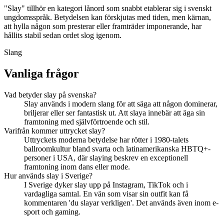
"Slay" tillhör en kategori lånord som snabbt etablerar sig i svenskt
ungdomsspråk. Betydelsen kan förskjutas med tiden, men kärnan,
att hylla någon som presterar eller framträder imponerande, har
hållits stabil sedan ordet slog igenom.
Slang
Vanliga frågor
Vad betyder slay på svenska?
Slay används i modern slang för att säga att någon dominerar,
briljerar eller ser fantastisk ut. Att slaya innebär att äga sin
framtoning med självförtroende och stil.
Varifrån kommer uttrycket slay?
Uttryckets moderna betydelse har rötter i 1980-talets
ballroomkultur bland svarta och latinamerikanska HBTQ+-
personer i USA, där slaying beskrev en exceptionell
framtoning inom dans eller mode.
Hur används slay i Sverige?
I Sverige dyker slay upp på Instagram, TikTok och i
vardagliga samtal. En vän som visar sin outfit kan få
kommentaren 'du slayar verkligen'. Det används även inom e-
sport och gaming.