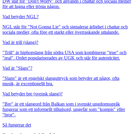
DW står för "Don't Worry" och används i chattar och sociala medier
för att lugna eller trösta någon.
Vad betyder NGL?
NGL står för "Not Gonna Lie" och signalerar ärlighet i chattar och
sociala medier, ofta före ett starkt eller överraskande uttalande.
Vad är trill (slang)?
"Trill" är hiphopslang från södra USA som kombinerar "true" och
"real". Ordet populariserades av UGK och står för autenticitet.
Vad är "Slaps"?
"Slaps" är ett engelskt slanguttryck som betyder att något, ofta
musik, är exceptionellt bra.
Vad betyder bre (svensk slang)?
"Bre" är ett slangord från Balkan som i svenskt ungdomsspråk
fungerar som ett informellt tilltalsord, ungefär som "kompis" eller
"bror".
Så fungerar det