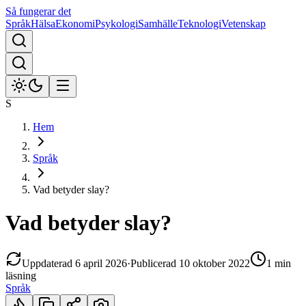
Så fungerar det
Språk
Hälsa
Ekonomi
Psykologi
Samhälle
Teknologi
Vetenskap
S
Hem
Språk
Vad betyder slay?
Vad betyder slay?
Uppdaterad
6 april 2026
·
Publicerad
10 oktober 2022
1 min
läsning
Språk