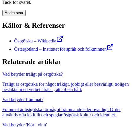
Tack för svaret.
Ändra svar
Källor & Referenser
Östgötska – Wikipedia
Östergötland – Institutet för språk och folkminnen
Relaterade artiklar
Vad betyder träligt på östgötska?
Träligt är östgötska för något tråkigt, jobbigt eller besvärligt, troligen
besläktat med verbet "träla", att arbeta hårt.
Vad betyder främmat?
Främmat är östgötska för något främmande eller ovanligt. Ordet
används ofta lekfullt och speglar östgötsk kultur och identitet.
Vad betyder 'Kör i vinn'