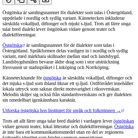
Östgötska är samlingsnamnet för dialekter som talas i Östergötland,
uppdelade i nordlig och sydlig variant. Kännetecken inkluderar
Kort svar
särskilda vokalljud, diftonger och mjukt s-ljud. Trots att färre unga
talar bred dialekt lever östgötskan vidare genom teater och
dialektföreningar.
Östgötska
är samlingsnamnet för de dialekter som talas i
Östergötland. Språkformen delas vanligen in i nordlig och sydlig
variant, med märkbara skillnader mellan stad och landsbygd.
Landsbygdsmålen bevarar äldre drag som i stor utsträckning
försvunnit ur stadsspråket i Linköping och Norrköping.
Kännetecknande för
östgötska
är särskilda vokalljud, diftonger och
det mjuka s-ljud som ibland liknar ett sj-ljud. Ordförrådet innehåller
lokala uttryck som saknar direkt motsvarighet i rikssvenskan.
Melodin skiljer sig också från standardsvenskans och ger dialekten
sin omedelbart igenkännbara karaktär.
Utforska östgötska hos Institutet för språk och folkminnen →
Trots att allt färre unga talar bred dialekt i vardagen lever
östgötskan
vidare genom teater, lokal litteratur och dialektföreningar.
Östgötska
är inte bara ett kommunikationsmedel utan en del av regionens
kulturella identitet som binder samman generationer.