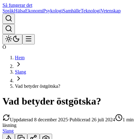
Så fungerar det
Språk
Hälsa
Ekonomi
Psykologi
Samhälle
Teknologi
Vetenskap
Ö
Hem
Slang
Vad betyder östgötska?
Vad betyder östgötska?
Uppdaterad
8 december 2025
·
Publicerad
26 juli 2024
1 min
läsning
Slang