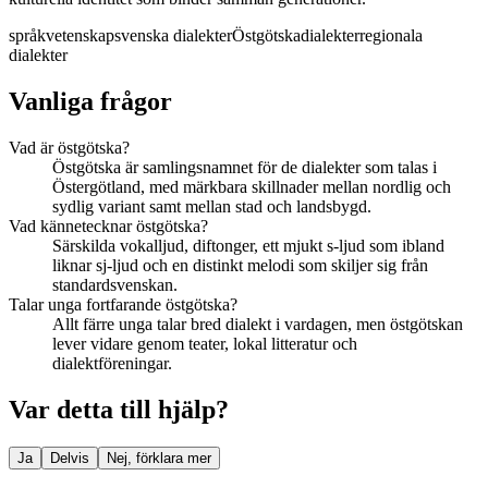
språkvetenskap
svenska dialekter
Östgötska
dialekter
regionala
dialekter
Vanliga frågor
Vad är östgötska?
Östgötska är samlingsnamnet för de dialekter som talas i
Östergötland, med märkbara skillnader mellan nordlig och
sydlig variant samt mellan stad och landsbygd.
Vad kännetecknar östgötska?
Särskilda vokalljud, diftonger, ett mjukt s-ljud som ibland
liknar sj-ljud och en distinkt melodi som skiljer sig från
standardsvenskan.
Talar unga fortfarande östgötska?
Allt färre unga talar bred dialekt i vardagen, men östgötskan
lever vidare genom teater, lokal litteratur och
dialektföreningar.
Var detta till hjälp?
Ja
Delvis
Nej, förklara mer