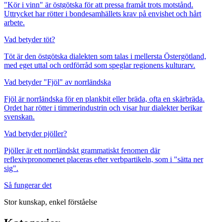
"Kör i vinn" är östgötska för att pressa framåt trots motstånd.
Uttrycket har rötter i bondesamhällets krav på envishet och hårt
arbete.
Vad betyder töt?
Töt är den östgötska dialekten som talas i mellersta Östergötland,
med eget uttal och ordförråd som speglar regionens kulturarv.
Vad betyder "Fjöl" av norrländska
Fjöl är norrländska för en plankbit eller bräda, ofta en skärbräda.
Ordet har rötter i timmerindustrin och visar hur dialekter berikar
svenskan.
Vad betyder pjöller?
Pjöller är ett norrländskt grammatiskt fenomen där
reflexivpronomenet placeras efter verbpartikeln, som i "sätta ner
sig".
Så fungerar det
Stor kunskap, enkel förståelse