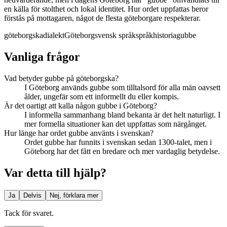
en källa för stolthet och lokal identitet. Hur ordet uppfattas beror
förstås på mottagaren, något de flesta göteborgare respekterar.
göteborgska
dialekt
Göteborg
svensk språk
språkhistoria
gubbe
Vanliga frågor
Vad betyder gubbe på göteborgska?
I Göteborg används gubbe som tilltalsord för alla män oavsett
ålder, ungefär som ett informellt du eller kompis.
Är det oartigt att kalla någon gubbe i Göteborg?
I informella sammanhang bland bekanta är det helt naturligt. I
mer formella situationer kan det uppfattas som närgånget.
Hur länge har ordet gubbe använts i svenskan?
Ordet gubbe har funnits i svenskan sedan 1300-talet, men i
Göteborg har det fått en bredare och mer vardaglig betydelse.
Var detta till hjälp?
Ja
Delvis
Nej, förklara mer
Tack för svaret.