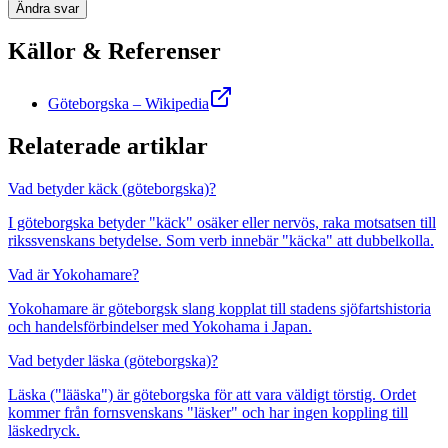
Ändra svar
Källor & Referenser
Göteborgska – Wikipedia
Relaterade artiklar
Vad betyder käck (göteborgska)?
I göteborgska betyder "käck" osäker eller nervös, raka motsatsen till
rikssvenskans betydelse. Som verb innebär "käcka" att dubbelkolla.
Vad är Yokohamare?
Yokohamare är göteborgsk slang kopplat till stadens sjöfartshistoria
och handelsförbindelser med Yokohama i Japan.
Vad betyder läska (göteborgska)?
Läska ("lääska") är göteborgska för att vara väldigt törstig. Ordet
kommer från fornsvenskans "läsker" och har ingen koppling till
läskedryck.