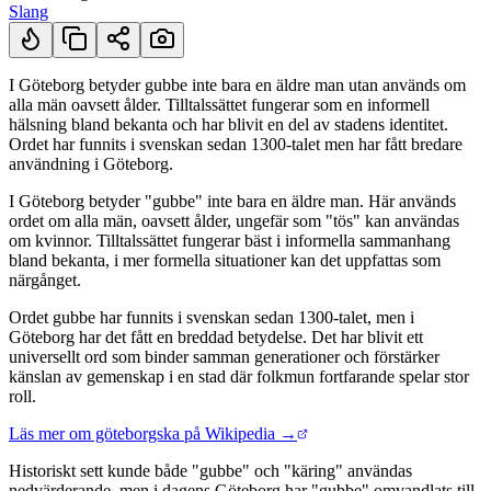
Slang
I Göteborg betyder gubbe inte bara en äldre man utan används om
alla män oavsett ålder. Tilltalssättet fungerar som en informell
Kort svar
hälsning bland bekanta och har blivit en del av stadens identitet.
Ordet har funnits i svenskan sedan 1300-talet men har fått bredare
användning i Göteborg.
I Göteborg betyder "gubbe" inte bara en äldre man. Här används
ordet om alla män, oavsett ålder, ungefär som "tös" kan användas
om kvinnor. Tilltalssättet fungerar bäst i informella sammanhang
bland bekanta, i mer formella situationer kan det uppfattas som
närgånget.
Ordet gubbe har funnits i svenskan sedan 1300-talet, men i
Göteborg har det fått en breddad betydelse. Det har blivit ett
universellt ord som binder samman generationer och förstärker
känslan av gemenskap i en stad där folkmun fortfarande spelar stor
roll.
Läs mer om göteborgska på Wikipedia →
Historiskt sett kunde både "gubbe" och "käring" användas
nedvärderande, men i dagens Göteborg har "gubbe" omvandlats till