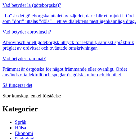
Vad betyder la (göteborgska)?
"La" är det göteborgska uttalet av r-ljudet, där r blir ett mjukt l. Ord
som "dörr" uttalas "döla" – ett av dialektens mest igenkännliga drag.
Vad betyder abrovinsch?
Abrovinsch är ett göteborgsk uttryck för lekfullt, satiriskt språkbruk
präglat av ordvitsar och oväntade omskrivningar.
Vad betyder främmat?
Främmat är östgötska för något främmande eller ovanligt. Ordet
används ofta lekfullt och speglar östgötsk kultur och identitet.
Så fungerar det
Stor kunskap, enkel förståelse
Kategorier
Språk
Hälsa
Ekonomi
Psykologi