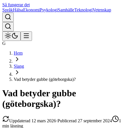
Så fungerar det
Språk
Hälsa
Ekonomi
Psykologi
Samhälle
Teknologi
Vetenskap
G
Hem
Slang
Vad betyder gubbe (göteborgska)?
Vad betyder gubbe
(göteborgska)?
Uppdaterad
12 mars 2026
·
Publicerad
27 september 2024
1
min
läsning